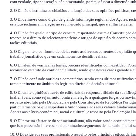
com verdade, rigor e isenção, não procurando, porém, ofuscar a dimensão subj
2. O DI não discrimina os cidadãos em função das suas opiniões políticas, cre
3. O DI define-se como órgão de grande informação regional dos Açores, recl
estatuto reclama em relação ao seu mercado principal, que é a ilha Terceira.
4. O DI não faz qualquer tipo de censura, respeitando assim a Constituição 
reserva-se o direito de selecionar notícias e artigos de opinião de acordo co
razões editoriais.
5. O DI garante o confronto de ideias entre as diversas correntes de opinião 
trabalho jornalístico que em cada momento decidir realizar.
6. O DI, além de verificar as fontes, procura identificá-las com exatidão. Poré
recorrer ao estatuto da confidencialidade, sendo que nestes casos garante a 
7. O DI não confunde notícias e comentários, sendo estes últimos utilizados 
torne pertinente no âmbito do legítimo direito de decisão editorial.
8. O DI emite opiniões através de editoriais da responsabilidade da sua Direç
inalienáveis, como sejam autonomia em relação a quaisquer forças ou movime
respeito absoluto pela Democracia e pela Constituição da República Portugue
particularmente os que respeitam à Autonomia e aos seus valores fundacion
Açores aos níveis económico, social e cultural, e respeito pela Declaração U
9. O DI procura afastar-se do sensacionalismo, não valorizando aconteciment
que isso possa não interessar a determinados segmentos de mercado. Inclui-se
10. O DI exige aos seus profissionais o respeito pelos princípios éticos da I