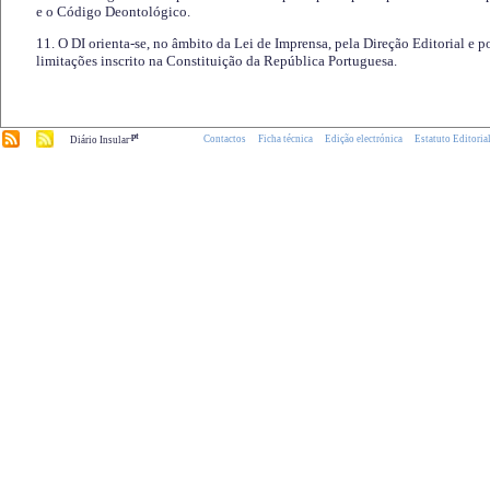
e o Código Deontológico.
11. O DI orienta-se, no âmbito da Lei de Imprensa, pela Direção Editorial e p
limitações inscrito na Constituição da República Portuguesa.
.pt
Contactos
Ficha técnica
Edição electrónica
Estatuto Editoria
Diário Insular