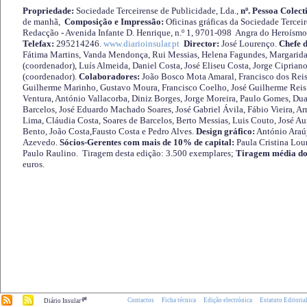
Propriedade:
Sociedade Terceirense de Publicidade, Lda.,
nº. Pessoa Colect
de manhã,
Composição e Impressão:
Oficinas gráficas da Sociedade Tercei
Redacção - Avenida Infante D. Henrique, n.º 1, 9701-098 Angra do Heroísmo 
Telefax:
295214246.
www.diarioinsular.pt
Director:
José Lourenço.
Chefe 
Fátima Martins, Vanda Mendonça, Rui Messias, Helena Fagundes, Margarida
(coordenador), Luís Almeida, Daniel Costa, José Eliseu Costa, Jorge Cipria
(coordenador).
Colaboradores:
João Bosco Mota Amaral, Francisco dos Reis
Guilherme Marinho, Gustavo Moura, Francisco Coelho, José Guilherme Reis 
Ventura, António Vallacorba, Diniz Borges, Jorge Moreira, Paulo Gomes, Duar
Barcelos, José Eduardo Machado Soares, José Gabriel Ávila, Fábio Vieira, A
Lima, Cláudia Costa, Soares de Barcelos, Berto Messias, Luis Couto, José A
Bento, João Costa,Fausto Costa e Pedro Alves.
Design gráfico:
António Araú
Azevedo.
Sócios-Gerentes com mais de 10% de capital:
Paula Cristina Lou
Paulo Raulino. Tiragem desta edição: 3.500 exemplares;
Tiragem média do
euros.
.pt
Contactos
Ficha técnica
Edição electrónica
Estatuto Editoria
Diário Insular