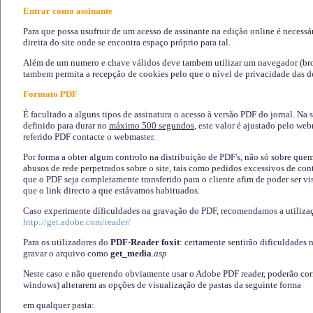
Entrar como assinante
Para que possa usufruir de um acesso de assinante na edição online é necessá
direita do site onde se encontra espaço próprio para tal.
Além de um numero e chave válidos deve tambem utilizar um navegador (brows
tambem permita a recepção de cookies pelo que o nível de privacidade das d
Formato PDF
É facultado a alguns tipos de assinatura o acesso à versão PDF do jornal. Na 
definido para durar no
máximo 500 segundos
, este valor é ajustado pelo we
referido PDF contacte o webmaster.
Por forma a obter algum controlo na distribuição de PDF's, não só sobre que
abusos de rede perpetrados sobre o site, tais como pedidos excessivos de co
que o PDF seja completamente transferido para o cliente afim de poder ser 
que o link directo a que estávamos habituados.
Caso experimente díficuldades na gravação do PDF, recomendamos a utiliza
http://get.adobe.com/reader/
Para os utilizadores do
PDF-Reader foxit
: certamente sentirão dificuldades 
gravar o arquivo como
get_media
.asp
Neste caso e não querendo obviamente usar o Adobe PDF reader, poderão corrig
windows) alterarem as opções de visualização de pastas da seguinte forma
em qualquer pasta
: