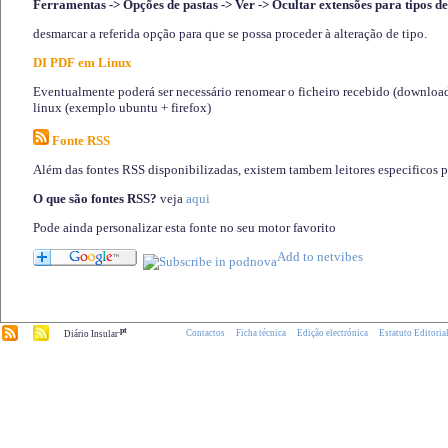
Ferramentas -> Opções de pastas -> Ver -> Ocultar extensões para tipos de
desmarcar a referida opção para que se possa proceder à alteração de tipo.
DI PDF em Linux
Eventualmente poderá ser necessário renomear o ficheiro recebido (download)
linux (exemplo ubuntu + firefox)
Fonte RSS
Além das fontes RSS disponibilizadas, existem tambem leitores especificos 
O que são fontes RSS?
veja
aqui
Pode ainda personalizar esta fonte no seu motor favorito
.pt
Contactos
Ficha técnica
Edição electrónica
Estatuto Editoria
Diário Insular