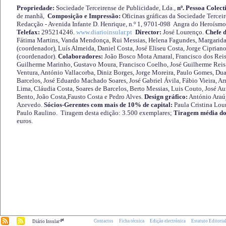
Propriedade:
Sociedade Terceirense de Publicidade, Lda.,
nº. Pessoa Colect
de manhã,
Composição e Impressão:
Oficinas gráficas da Sociedade Tercei
Redacção - Avenida Infante D. Henrique, n.º 1, 9701-098 Angra do Heroísmo 
Telefax:
295214246.
www.diarioinsular.pt
Director:
José Lourenço.
Chefe 
Fátima Martins, Vanda Mendonça, Rui Messias, Helena Fagundes, Margarida
(coordenador), Luís Almeida, Daniel Costa, José Eliseu Costa, Jorge Cipria
(coordenador).
Colaboradores:
João Bosco Mota Amaral, Francisco dos Reis
Guilherme Marinho, Gustavo Moura, Francisco Coelho, José Guilherme Reis 
Ventura, António Vallacorba, Diniz Borges, Jorge Moreira, Paulo Gomes, Duar
Barcelos, José Eduardo Machado Soares, José Gabriel Ávila, Fábio Vieira, A
Lima, Cláudia Costa, Soares de Barcelos, Berto Messias, Luis Couto, José A
Bento, João Costa,Fausto Costa e Pedro Alves.
Design gráfico:
António Araú
Azevedo.
Sócios-Gerentes com mais de 10% de capital:
Paula Cristina Lou
Paulo Raulino. Tiragem desta edição: 3.500 exemplares;
Tiragem média do
euros.
.pt
Contactos
Ficha técnica
Edição electrónica
Estatuto Editoria
Diário Insular