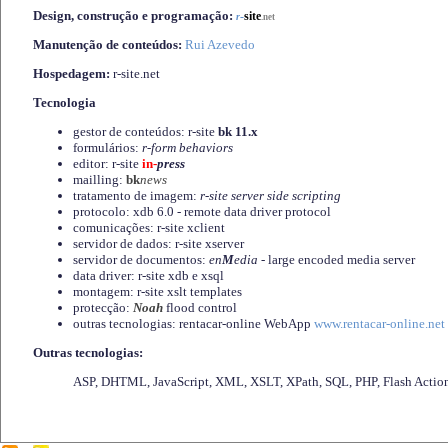
Design, construção e programação:
-
site
r
.net
Manutenção de conteúdos:
Rui Azevedo
Hospedagem:
r-site.net
Tecnologia
gestor de conteúdos: r-site
bk 11.x
formulários:
r-form behaviors
editor: r-site
in-
press
mailling:
bk
news
tratamento de imagem:
r-site server side scripting
protocolo: xdb 6.0 - remote data driver protocol
comunicações: r-site xclient
servidor de dados: r-site xserver
servidor de documentos:
en
M
edia
- large encoded media server
data driver: r-site xdb e xsql
montagem: r-site xslt templates
protecção:
Noah
flood control
outras tecnologias: rentacar-online WebApp
www.rentacar-online.net
Outras tecnologias:
ASP, DHTML, JavaScript, XML, XSLT, XPath, SQL, PHP, Flash Actio