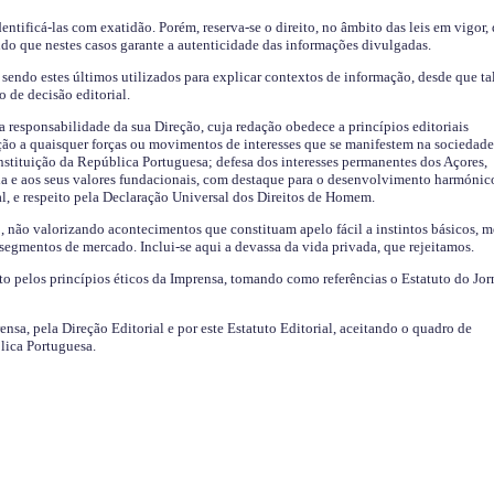
identificá-las com exatidão. Porém, reserva-se o direito, no âmbito das leis em vigor,
endo que nestes casos garante a autenticidade das informações divulgadas.
sendo estes últimos utilizados para explicar contextos de informação, desde que tal
o de decisão editorial.
da responsabilidade da sua Direção, cuja redação obedece a princípios editoriais
ão a quaisquer forças ou movimentos de interesses que se manifestem na sociedade
stituição da República Portuguesa; defesa dos interesses permanentes dos Açores,
a e aos seus valores fundacionais, com destaque para o desenvolvimento harmónic
al, e respeito pela Declaração Universal dos Direitos de Homem.
o, não valorizando acontecimentos que constituam apelo fácil a instintos básicos, 
 segmentos de mercado. Inclui-se aqui a devassa da vida privada, que rejeitamos.
ito pelos princípios éticos da Imprensa, tomando como referências o Estatuto do Jor
ensa, pela Direção Editorial e por este Estatuto Editorial, aceitando o quadro de
lica Portuguesa.