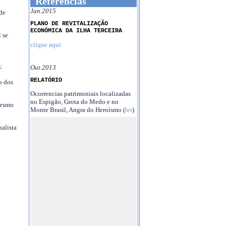
Referências
Jan.2015
 de
PLANO DE REVITALIZAÇÃO
ECONÓMICA DA ILHA TERCEIRA
 se
clique aqui
;
Out.2013
RELATÓRIO
o dos
Ocorrencias patrimoniais localizadas
no Espigão, Grota do Medo e no
mesmo
Monte Brasil, Angra do Heroísmo (
ler
)
nalista