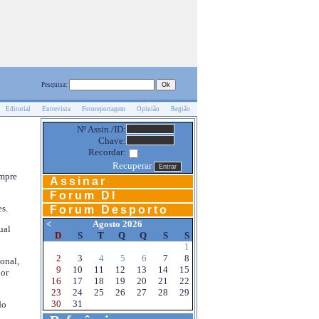
Pesquisa:
Editorial
Entrevista
Fotoreportagem
Opinião
Região
Nº Assin./ID:
Chave:
Recordar:
Recuperar
empre
Assinar
Forum DI
s.
Forum Desporto
<
Agosto 2026
ual
D
S
T
Q
Q
S
S
1
2
3
4
5
6
7
8
onal,
9
10
11
12
13
14
15
por
16
17
18
19
20
21
22
23
24
25
26
27
28
29
30
31
do