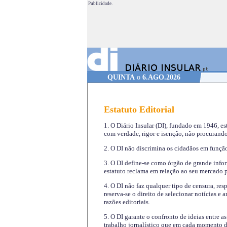
Publicidade.
QUINTA
o
6.AGO.2026
Estatuto Editorial
1. O Diário Insular (DI), fundado em 1946, es
com verdade, rigor e isenção, não procurando
2. O DI não discrimina os cidadãos em função 
3. O DI define-se como órgão de grande infor
estatuto reclama em relação ao seu mercado pr
4. O DI não faz qualquer tipo de censura, re
reserva-se o direito de selecionar notícias e
razões editoriais.
5. O DI garante o confronto de ideias entre a
trabalho jornalístico que em cada momento de