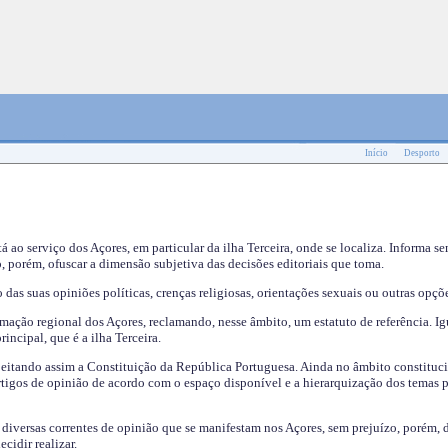
Início
Desporto
tá ao serviço dos Açores, em particular da ilha Terceira, onde se localiza. Informa s
, porém, ofuscar a dimensão subjetiva das decisões editoriais que toma.
das suas opiniões políticas, crenças religiosas, orientações sexuais ou outras opçõe
mação regional dos Açores, reclamando, nesse âmbito, um estatuto de referência. Ig
incipal, que é a ilha Terceira.
speitando assim a Constituição da República Portuguesa. Ainda no âmbito constituci
 artigos de opinião de acordo com o espaço disponível e a hierarquização dos temas 
s diversas correntes de opinião que se manifestam nos Açores, sem prejuízo, porém, 
cidir realizar.