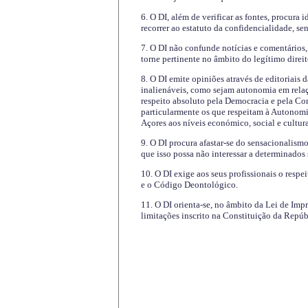
6. O DI, além de verificar as fontes, procura 
recorrer ao estatuto da confidencialidade, s
7. O DI não confunde notícias e comentários, 
torne pertinente no âmbito do legítimo direit
8. O DI emite opiniões através de editoriais 
inalienáveis, como sejam autonomia em relaç
respeito absoluto pela Democracia e pela Con
particularmente os que respeitam à Autonomi
Açores aos níveis económico, social e cultur
9. O DI procura afastar-se do sensacionalism
que isso possa não interessar a determinados
10. O DI exige aos seus profissionais o respe
e o Código Deontológico.
11. O DI orienta-se, no âmbito da Lei de Impr
limitações inscrito na Constituição da Repúb