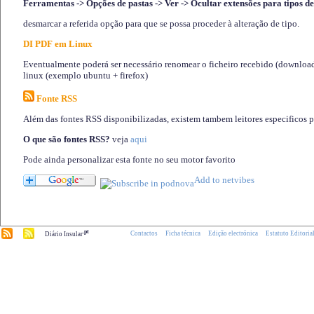
Ferramentas -> Opções de pastas -> Ver -> Ocultar extensões para tipos de
desmarcar a referida opção para que se possa proceder à alteração de tipo.
DI PDF em Linux
Eventualmente poderá ser necessário renomear o ficheiro recebido (download)
linux (exemplo ubuntu + firefox)
Fonte RSS
Além das fontes RSS disponibilizadas, existem tambem leitores especificos 
O que são fontes RSS?
veja
aqui
Pode ainda personalizar esta fonte no seu motor favorito
.pt
Contactos
Ficha técnica
Edição electrónica
Estatuto Editoria
Diário Insular