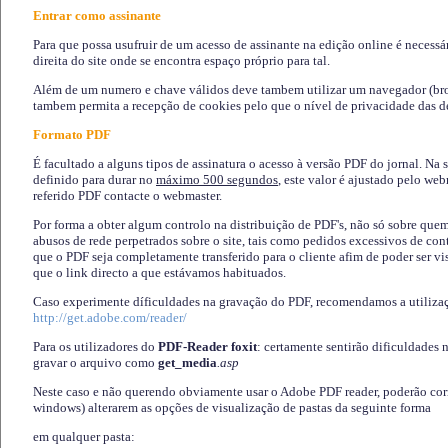
Entrar como assinante
Para que possa usufruir de um acesso de assinante na edição online é necessá
direita do site onde se encontra espaço próprio para tal.
Além de um numero e chave válidos deve tambem utilizar um navegador (brows
tambem permita a recepção de cookies pelo que o nível de privacidade das d
Formato PDF
É facultado a alguns tipos de assinatura o acesso à versão PDF do jornal. Na 
definido para durar no
máximo 500 segundos
, este valor é ajustado pelo we
referido PDF contacte o webmaster.
Por forma a obter algum controlo na distribuição de PDF's, não só sobre que
abusos de rede perpetrados sobre o site, tais como pedidos excessivos de co
que o PDF seja completamente transferido para o cliente afim de poder ser 
que o link directo a que estávamos habituados.
Caso experimente díficuldades na gravação do PDF, recomendamos a utiliza
http://get.adobe.com/reader/
Para os utilizadores do
PDF-Reader foxit
: certamente sentirão dificuldades 
gravar o arquivo como
get_media
.asp
Neste caso e não querendo obviamente usar o Adobe PDF reader, poderão corrig
windows) alterarem as opções de visualização de pastas da seguinte forma
em qualquer pasta
: