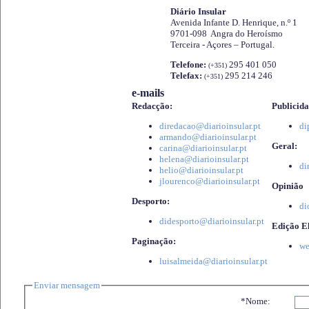
Diário Insular
Avenida Infante D. Henrique, n.º 1
9701-098 Angra do Heroísmo
Terceira - Açores – Portugal.
Telefone:
295 401 050
(+351)
Telefax:
295 214 246
(+351)
e-mails
Redacção:
Publicida
diredacao@diarioinsular.pt
di
armando@diarioinsular.pt
Geral:
carina@diarioinsular.pt
helena@diarioinsular.pt
di
helio@diarioinsular.pt
jlourenco@diarioinsular.pt
Opinião
Desporto:
di
didesporto@diarioinsular.pt
Edição El
Paginação:
we
luisalmeida@diarioinsular.pt
Enviar mensagem
*Nome: