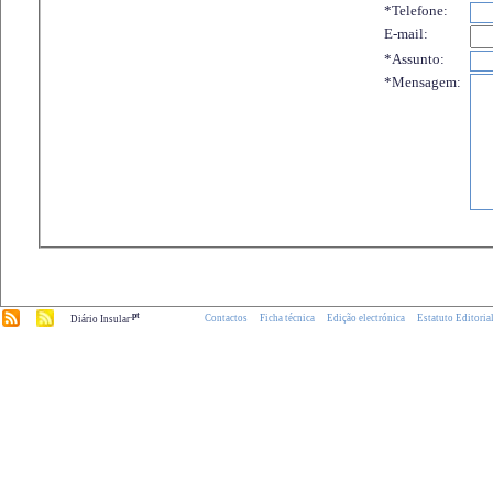
*Telefone:
E-mail:
*Assunto:
*Mensagem:
.pt
Contactos
Ficha técnica
Edição electrónica
Estatuto Editoria
Diário Insular