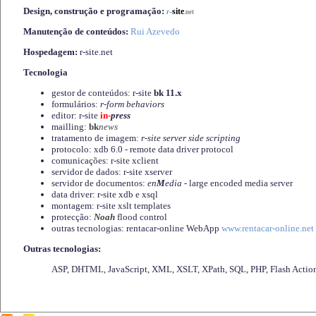
Design, construção e programação:
-
site
r
.net
Manutenção de conteúdos:
Rui Azevedo
Hospedagem:
r-site.net
Tecnologia
gestor de conteúdos: r-site
bk 11.x
formulários:
r-form behaviors
editor: r-site
in-
press
mailling:
bk
news
tratamento de imagem:
r-site server side scripting
protocolo: xdb 6.0 - remote data driver protocol
comunicações: r-site xclient
servidor de dados: r-site xserver
servidor de documentos:
en
M
edia
- large encoded media server
data driver: r-site xdb e xsql
montagem: r-site xslt templates
protecção:
Noah
flood control
outras tecnologias: rentacar-online WebApp
www.rentacar-online.net
Outras tecnologias:
ASP, DHTML, JavaScript, XML, XSLT, XPath, SQL, PHP, Flash Actio