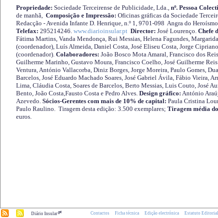
Propriedade:
Sociedade Terceirense de Publicidade, Lda.,
nº. Pessoa Colect
de manhã,
Composição e Impressão:
Oficinas gráficas da Sociedade Tercei
Redacção - Avenida Infante D. Henrique, n.º 1, 9701-098 Angra do Heroísmo 
Telefax:
295214246.
www.diarioinsular.pt
Director:
José Lourenço.
Chefe 
Fátima Martins, Vanda Mendonça, Rui Messias, Helena Fagundes, Margarida
(coordenador), Luís Almeida, Daniel Costa, José Eliseu Costa, Jorge Cipria
(coordenador).
Colaboradores:
João Bosco Mota Amaral, Francisco dos Reis
Guilherme Marinho, Gustavo Moura, Francisco Coelho, José Guilherme Reis 
Ventura, António Vallacorba, Diniz Borges, Jorge Moreira, Paulo Gomes, Duar
Barcelos, José Eduardo Machado Soares, José Gabriel Ávila, Fábio Vieira, A
Lima, Cláudia Costa, Soares de Barcelos, Berto Messias, Luis Couto, José A
Bento, João Costa,Fausto Costa e Pedro Alves.
Design gráfico:
António Araú
Azevedo.
Sócios-Gerentes com mais de 10% de capital:
Paula Cristina Lou
Paulo Raulino. Tiragem desta edição: 3.500 exemplares;
Tiragem média do
euros.
.pt
Contactos
Ficha técnica
Edição electrónica
Estatuto Editoria
Diário Insular