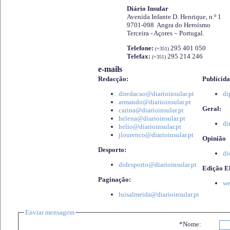
Diário Insular
Avenida Infante D. Henrique, n.º 1
9701-098 Angra do Heroísmo
Terceira - Açores – Portugal.
Telefone:
295 401 050
(+351)
Telefax:
295 214 246
(+351)
e-mails
Redacção:
Publicida
diredacao@diarioinsular.pt
di
armando@diarioinsular.pt
Geral:
carina@diarioinsular.pt
helena@diarioinsular.pt
di
helio@diarioinsular.pt
jlourenco@diarioinsular.pt
Opinião
Desporto:
di
didesporto@diarioinsular.pt
Edição El
Paginação:
we
luisalmeida@diarioinsular.pt
Enviar mensagem
*Nome: