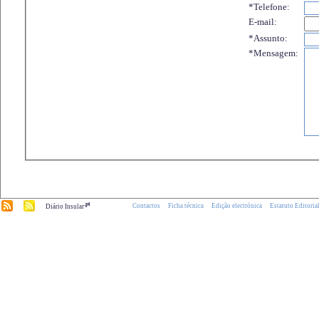
*Telefone:
E-mail:
*Assunto:
*Mensagem:
.pt
Contactos
Ficha técnica
Edição electrónica
Estatuto Editoria
Diário Insular