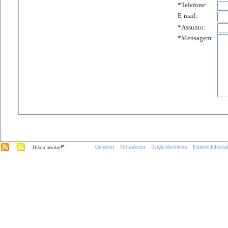
*Telefone:
E-mail:
*Assunto:
*Mensagem:
.pt
Contactos
Ficha técnica
Edição electrónica
Estatuto Editoria
Diário Insular