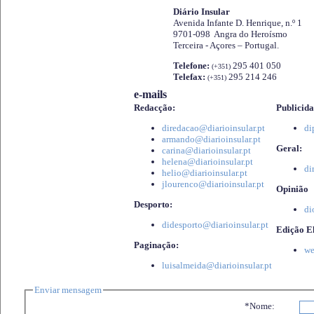
Diário Insular
Avenida Infante D. Henrique, n.º 1
9701-098 Angra do Heroísmo
Terceira - Açores – Portugal.
Telefone:
295 401 050
(+351)
Telefax:
295 214 246
(+351)
e-mails
Redacção:
Publicida
diredacao@diarioinsular.pt
di
armando@diarioinsular.pt
Geral:
carina@diarioinsular.pt
helena@diarioinsular.pt
di
helio@diarioinsular.pt
jlourenco@diarioinsular.pt
Opinião
Desporto:
di
didesporto@diarioinsular.pt
Edição El
Paginação:
we
luisalmeida@diarioinsular.pt
Enviar mensagem
*Nome: