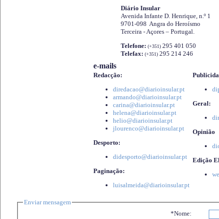
Diário Insular
Avenida Infante D. Henrique, n.º 1
9701-098 Angra do Heroísmo
Terceira - Açores – Portugal.
Telefone:
295 401 050
(+351)
Telefax:
295 214 246
(+351)
e-mails
Redacção:
Publicida
diredacao@diarioinsular.pt
di
armando@diarioinsular.pt
Geral:
carina@diarioinsular.pt
helena@diarioinsular.pt
di
helio@diarioinsular.pt
jlourenco@diarioinsular.pt
Opinião
Desporto:
di
didesporto@diarioinsular.pt
Edição El
Paginação:
we
luisalmeida@diarioinsular.pt
Enviar mensagem
*Nome: