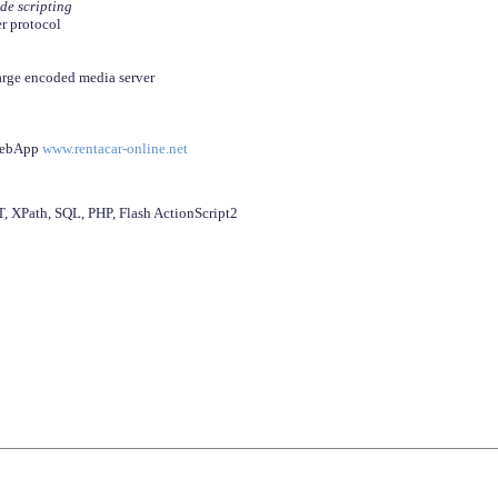
ide scripting
er protocol
arge encoded media server
 WebApp
www.rentacar-online.net
 XPath, SQL, PHP, Flash ActionScript2