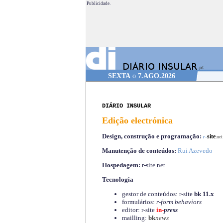
Publicidade.
SEXTA
o
7.AGO.2026
DIÁRIO INSULAR
Edição electrónica
Design, construção e programação:
-
site
r
.net
Manutenção de conteúdos:
Rui Azevedo
Hospedagem:
r-site.net
Tecnologia
gestor de conteúdos: r-site
bk 11.x
formulários:
r-form behaviors
editor: r-site
in-
press
mailling:
bk
news