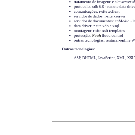
tratamento de imagem:
r-site server s
protocolo: xdb 6.0 - remote data driv
comunicações: r-site xclient
servidor de dados: r-site xserver
servidor de documentos:
en
M
edia
- l
data driver: r-site xdb e xsql
montagem: r-site xslt templates
protecção:
Noah
flood control
outras tecnologias: rentacar-online
Outras tecnologias:
ASP, DHTML, JavaScript, XML, XSLT,