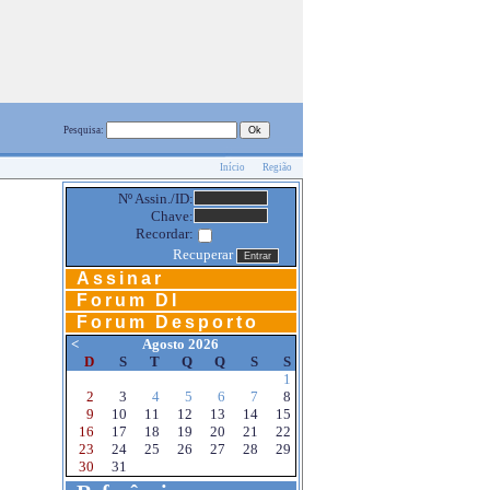
Pesquisa:
Início
Região
Nº Assin./ID:
Chave:
Recordar:
Recuperar
Assinar
Forum DI
Forum Desporto
<
Agosto 2026
D
S
T
Q
Q
S
S
1
2
3
4
5
6
7
8
9
10
11
12
13
14
15
16
17
18
19
20
21
22
23
24
25
26
27
28
29
30
31