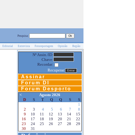
Pesquisa:
Editorial
Entrevista
Fotoreportagem
Opinião
Região
Nº Assin./ID:
Chave:
Recordar:
Recuperar
Assinar
Forum DI
Forum Desporto
<
Agosto 2026
D
S
T
Q
Q
S
S
1
2
3
4
5
6
7
8
9
10
11
12
13
14
15
16
17
18
19
20
21
22
23
24
25
26
27
28
29
30
31