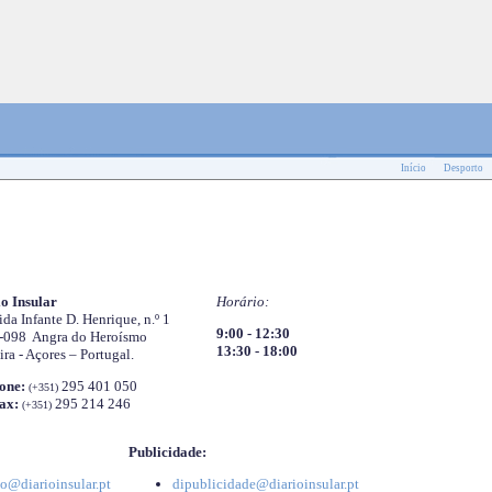
Início
Desporto
o Insular
Horário:
da Infante D. Henrique, n.º 1
9:00 - 12:30
-098 Angra do Heroísmo
13:30 - 18:00
ira - Açores – Portugal.
one:
295 401 050
(+351)
ax:
295 214 246
(+351)
Publicidade:
o@diarioinsular.pt
dipublicidade@diarioinsular.pt