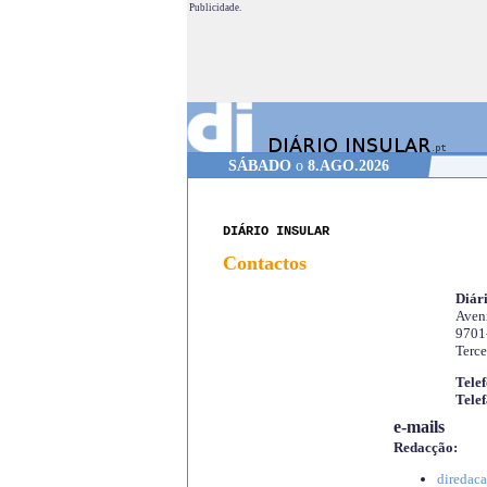
Publicidade.
SÁBADO
o
8.AGO.2026
DIÁRIO INSULAR
Contactos
Diári
Aveni
9701
Terce
Telef
Telef
e-mails
Redacção:
diredaca