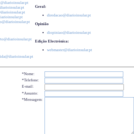
@diarioinsular.pt
Geral:
iarioinsular.pt
iarioinsular.pt
diredacao@diarioinsular.pt
arioinsular.pt
o@diarioinsular.pt
Opinião
diopiniao@diarioinsular.pt
to@diarioinsular.pt
Edição Electrónica:
webmaster@diarioinsular.pt
ida@diarioinsular.pt
*Nome:
*Telefone:
E-mail:
*Assunto:
*Mensagem: