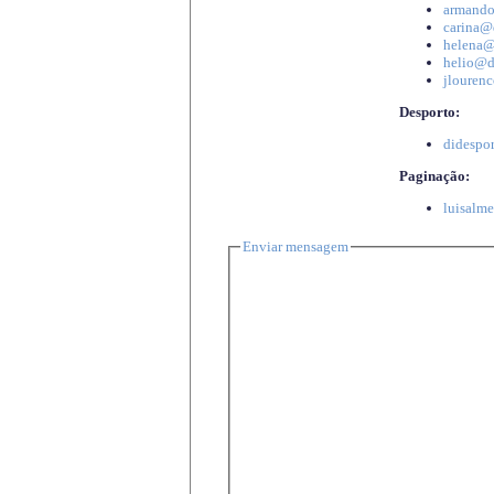
armando
carina@d
helena@d
helio@di
jlourenc
Desporto:
didespor
Paginação:
luisalme
Enviar mensagem