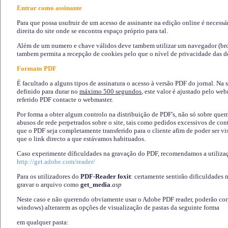
Entrar como assinante
Para que possa usufruir de um acesso de assinante na edição online é necessá
direita do site onde se encontra espaço próprio para tal.
Além de um numero e chave válidos deve tambem utilizar um navegador (brows
tambem permita a recepção de cookies pelo que o nível de privacidade das d
Formato PDF
É facultado a alguns tipos de assinatura o acesso à versão PDF do jornal. Na 
definido para durar no
máximo 500 segundos
, este valor é ajustado pelo we
referido PDF contacte o webmaster.
Por forma a obter algum controlo na distribuição de PDF's, não só sobre que
abusos de rede perpetrados sobre o site, tais como pedidos excessivos de co
que o PDF seja completamente transferido para o cliente afim de poder ser 
que o link directo a que estávamos habituados.
Caso experimente díficuldades na gravação do PDF, recomendamos a utiliza
http://get.adobe.com/reader/
Para os utilizadores do
PDF-Reader foxit
: certamente sentirão dificuldades 
gravar o arquivo como
get_media
.asp
Neste caso e não querendo obviamente usar o Adobe PDF reader, poderão corrig
windows) alterarem as opções de visualização de pastas da seguinte forma
em qualquer pasta
: