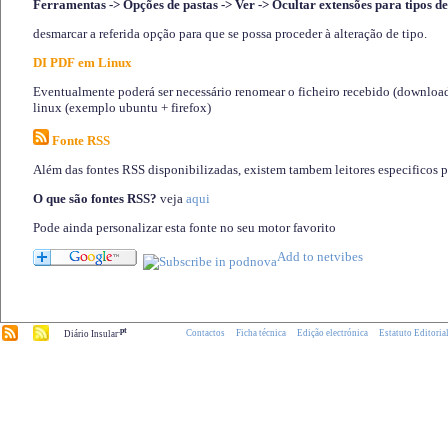
Ferramentas -> Opções de pastas -> Ver -> Ocultar extensões para tipos de
desmarcar a referida opção para que se possa proceder à alteração de tipo.
DI PDF em Linux
Eventualmente poderá ser necessário renomear o ficheiro recebido (download)
linux (exemplo ubuntu + firefox)
Fonte RSS
Além das fontes RSS disponibilizadas, existem tambem leitores especificos 
O que são fontes RSS?
veja
aqui
Pode ainda personalizar esta fonte no seu motor favorito
.pt
Contactos
Ficha técnica
Edição electrónica
Estatuto Editoria
Diário Insular