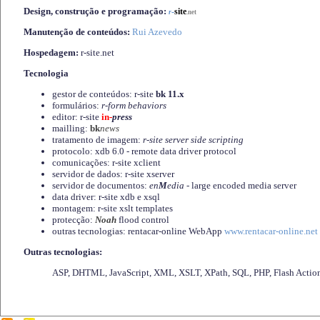
Design, construção e programação:
-
site
r
.net
Manutenção de conteúdos:
Rui Azevedo
Hospedagem:
r-site.net
Tecnologia
gestor de conteúdos: r-site
bk 11.x
formulários:
r-form behaviors
editor: r-site
in-
press
mailling:
bk
news
tratamento de imagem:
r-site server side scripting
protocolo: xdb 6.0 - remote data driver protocol
comunicações: r-site xclient
servidor de dados: r-site xserver
servidor de documentos:
en
M
edia
- large encoded media server
data driver: r-site xdb e xsql
montagem: r-site xslt templates
protecção:
Noah
flood control
outras tecnologias: rentacar-online WebApp
www.rentacar-online.net
Outras tecnologias:
ASP, DHTML, JavaScript, XML, XSLT, XPath, SQL, PHP, Flash Actio