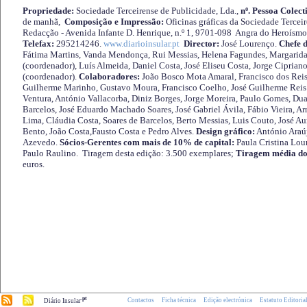
Propriedade:
Sociedade Terceirense de Publicidade, Lda.,
nº. Pessoa Colect
de manhã,
Composição e Impressão:
Oficinas gráficas da Sociedade Tercei
Redacção - Avenida Infante D. Henrique, n.º 1, 9701-098 Angra do Heroísmo 
Telefax:
295214246.
www.diarioinsular.pt
Director:
José Lourenço.
Chefe 
Fátima Martins, Vanda Mendonça, Rui Messias, Helena Fagundes, Margarida
(coordenador), Luís Almeida, Daniel Costa, José Eliseu Costa, Jorge Cipria
(coordenador).
Colaboradores:
João Bosco Mota Amaral, Francisco dos Reis
Guilherme Marinho, Gustavo Moura, Francisco Coelho, José Guilherme Reis 
Ventura, António Vallacorba, Diniz Borges, Jorge Moreira, Paulo Gomes, Duar
Barcelos, José Eduardo Machado Soares, José Gabriel Ávila, Fábio Vieira, A
Lima, Cláudia Costa, Soares de Barcelos, Berto Messias, Luis Couto, José A
Bento, João Costa,Fausto Costa e Pedro Alves.
Design gráfico:
António Araú
Azevedo.
Sócios-Gerentes com mais de 10% de capital:
Paula Cristina Lou
Paulo Raulino. Tiragem desta edição: 3.500 exemplares;
Tiragem média do
euros.
.pt
Contactos
Ficha técnica
Edição electrónica
Estatuto Editoria
Diário Insular