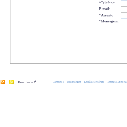
*Telefone:
E-mail:
*Assunto:
*Mensagem:
.pt
Contactos
Ficha técnica
Edição electrónica
Estatuto Editoria
Diário Insular