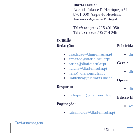
Diário Insular
Avenida Infante D. Henrique, n.º 1
9701-098 Angra do Heroísmo
Terceira - Açores – Portugal.
Telefone:
295 401 050
(+351)
Telefax:
295 214 246
(+351)
e-mails
Redacção:
Publicida
diredacao@diarioinsular.pt
di
armando@diarioinsular.pt
Geral:
carina@diarioinsular.pt
helena@diarioinsular.pt
di
helio@diarioinsular.pt
jlourenco@diarioinsular.pt
Opinião
Desporto:
di
didesporto@diarioinsular.pt
Edição El
Paginação:
we
luisalmeida@diarioinsular.pt
Enviar mensagem
*Nome: