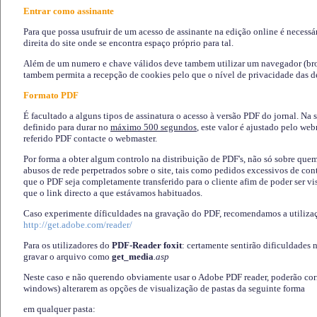
Entrar como assinante
Para que possa usufruir de um acesso de assinante na edição online é necessá
direita do site onde se encontra espaço próprio para tal.
Além de um numero e chave válidos deve tambem utilizar um navegador (brows
tambem permita a recepção de cookies pelo que o nível de privacidade das d
Formato PDF
É facultado a alguns tipos de assinatura o acesso à versão PDF do jornal. Na 
definido para durar no
máximo 500 segundos
, este valor é ajustado pelo we
referido PDF contacte o webmaster.
Por forma a obter algum controlo na distribuição de PDF's, não só sobre que
abusos de rede perpetrados sobre o site, tais como pedidos excessivos de co
que o PDF seja completamente transferido para o cliente afim de poder ser 
que o link directo a que estávamos habituados.
Caso experimente díficuldades na gravação do PDF, recomendamos a utiliza
http://get.adobe.com/reader/
Para os utilizadores do
PDF-Reader foxit
: certamente sentirão dificuldades 
gravar o arquivo como
get_media
.asp
Neste caso e não querendo obviamente usar o Adobe PDF reader, poderão corrig
windows) alterarem as opções de visualização de pastas da seguinte forma
em qualquer pasta
: