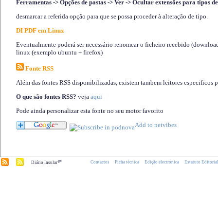
Ferramentas -> Opções de pastas -> Ver -> Ocultar extensões para tipos de
desmarcar a referida opção para que se possa proceder à alteração de tipo.
DI PDF em Linux
Eventualmente poderá ser necessário renomear o ficheiro recebido (download)
linux (exemplo ubuntu + firefox)
Fonte RSS
Além das fontes RSS disponibilizadas, existem tambem leitores especificos 
O que são fontes RSS?
veja
aqui
Pode ainda personalizar esta fonte no seu motor favorito
.pt
Contactos
Ficha técnica
Edição electrónica
Estatuto Editoria
Diário Insular