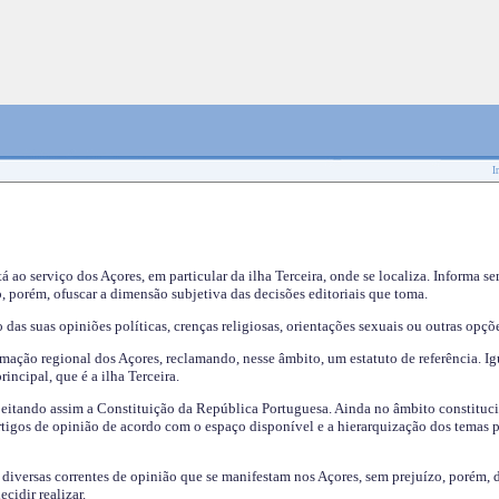
I
tá ao serviço dos Açores, em particular da ilha Terceira, onde se localiza. Informa s
, porém, ofuscar a dimensão subjetiva das decisões editoriais que toma.
das suas opiniões políticas, crenças religiosas, orientações sexuais ou outras opçõe
mação regional dos Açores, reclamando, nesse âmbito, um estatuto de referência. Ig
incipal, que é a ilha Terceira.
speitando assim a Constituição da República Portuguesa. Ainda no âmbito constituci
 artigos de opinião de acordo com o espaço disponível e a hierarquização dos temas 
s diversas correntes de opinião que se manifestam nos Açores, sem prejuízo, porém, 
cidir realizar.