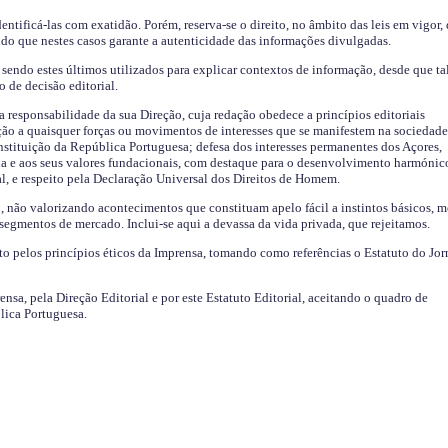
identificá-las com exatidão. Porém, reserva-se o direito, no âmbito das leis em vigor,
endo que nestes casos garante a autenticidade das informações divulgadas.
sendo estes últimos utilizados para explicar contextos de informação, desde que tal
o de decisão editorial.
da responsabilidade da sua Direção, cuja redação obedece a princípios editoriais
ão a quaisquer forças ou movimentos de interesses que se manifestem na sociedade
stituição da República Portuguesa; defesa dos interesses permanentes dos Açores,
a e aos seus valores fundacionais, com destaque para o desenvolvimento harmónic
al, e respeito pela Declaração Universal dos Direitos de Homem.
o, não valorizando acontecimentos que constituam apelo fácil a instintos básicos, 
 segmentos de mercado. Inclui-se aqui a devassa da vida privada, que rejeitamos.
ito pelos princípios éticos da Imprensa, tomando como referências o Estatuto do Jor
ensa, pela Direção Editorial e por este Estatuto Editorial, aceitando o quadro de
lica Portuguesa.