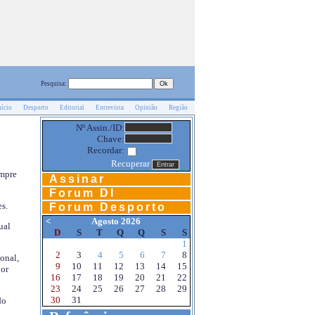
Pesquisa:
nício
Desporto
Editorial
Entrevista
Opinião
Região
Nº Assin./ID:
Chave:
Recordar:
Recuperar
empre
Assinar
Forum DI
s.
Forum Desporto
<
Agosto 2026
ual
D
S
T
Q
Q
S
S
1
2
3
4
5
6
7
8
onal,
9
10
11
12
13
14
15
por
16
17
18
19
20
21
22
23
24
25
26
27
28
29
30
31
do