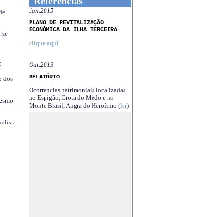
Referências
Jan.2015
 de
PLANO DE REVITALIZAÇÃO
ECONÓMICA DA ILHA TERCEIRA
 se
clique aqui
;
Out.2013
RELATÓRIO
o dos
Ocorrencias patrimoniais localizadas
no Espigão, Grota do Medo e no
mesmo
Monte Brasil, Angra do Heroísmo (
ler
)
nalista