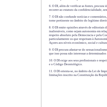
6. O DI, além de verificar as fontes, procura 
recorrer ao estatuto da confidencialidade, s
7. O DI não confunde notícias e comentários, 
torne pertinente no âmbito do legítimo direit
8. O DI emite opiniões através de editoriais 
inalienáveis, como sejam autonomia em relaç
respeito absoluto pela Democracia e pela Con
particularmente os que respeitam à Autonomi
Açores aos níveis económico, social e cultur
9. O DI procura afastar-se do sensacionalism
que isso possa não interessar a determinados
10. O DI exige aos seus profissionais o respe
e o Código Deontológico.
11. O DI orienta-se, no âmbito da Lei de Impr
limitações inscrito na Constituição da Repúb