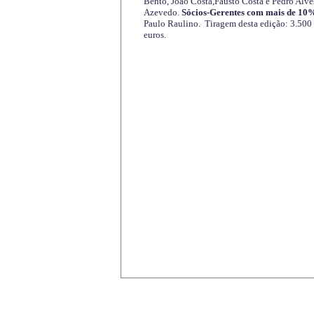
Bento, João Costa,Fausto Costa e Pedro Alve
Azevedo.
Sócios-Gerentes com mais de 10%
Paulo Raulino. Tiragem desta edição: 3.500
euros.