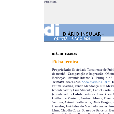
Publicidade.
QUINTA
o
6.AGO.2026
DIÁRIO INSULAR
Ficha técnica
Propriedade:
Sociedade Terceirense de Publi
de manhã,
Composição e Impressão:
Oficin
Redacção - Avenida Infante D. Henrique, n.º
Telefax:
295214246.
www.diarioinsular.pt
D
Fátima Martins, Vanda Mendonça, Rui Messi
(coordenador), Luís Almeida, Daniel Costa, 
(coordenador).
Colaboradores:
João Bosco M
Guilherme Marinho, Gustavo Moura, Francisc
Ventura, António Vallacorba, Diniz Borges, J
Barcelos, José Eduardo Machado Soares, José
Lima, Cláudia Costa, Soares de Barcelos, Be