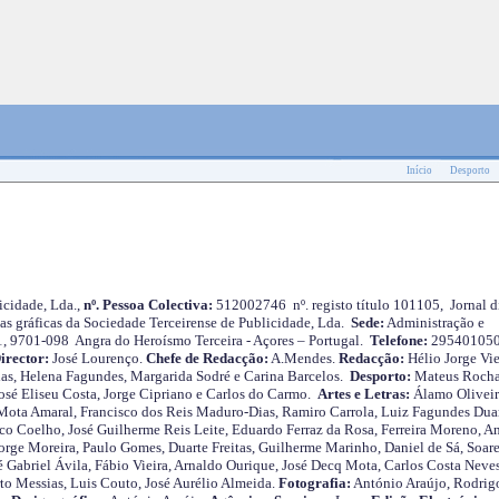
Início
Desporto
cidade, Lda.,
nº. Pessoa Colectiva:
512002746 nº. registo título 101105, Jornal d
as gráficas da Sociedade Terceirense de Publicidade, Lda.
Sede:
Administração e
 1, 9701-098 Angra do Heroísmo Terceira - Açores – Portugal.
Telefone:
29540105
irector:
José Lourenço.
Chefe de Redacção:
A.Mendes.
Redacção:
Hélio Jorge Vie
as, Helena Fagundes, Margarida Sodré e Carina Barcelos.
Desporto:
Mateus Roch
José Eliseu Costa, Jorge Cipriano e Carlos do Carmo.
Artes e Letras:
Álamo Oliveir
ota Amaral, Francisco dos Reis Maduro-Dias, Ramiro Carrola, Luiz Fagundes Duar
o Coelho, José Guilherme Reis Leite, Eduardo Ferraz da Rosa, Ferreira Moreno, A
orge Moreira, Paulo Gomes, Duarte Freitas, Guilherme Marinho, Daniel de Sá, Soare
 Gabriel Ávila, Fábio Vieira, Arnaldo Ourique, José Decq Mota, Carlos Costa Neves
rto Messias, Luis Couto, José Aurélio Almeida.
Fotografia:
António Araújo, Rodrig