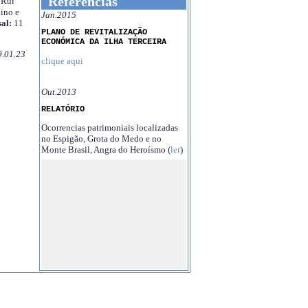
Referências
Rui
ino e
Jan.2015
al:
11
PLANO DE REVITALIZAÇÃO
ECONÓMICA DA ILHA TERCEIRA
9.01.23
clique aqui
Out.2013
RELATÓRIO
Ocorrencias patrimoniais localizadas
no Espigão, Grota do Medo e no
Monte Brasil, Angra do Heroísmo (
ler
)