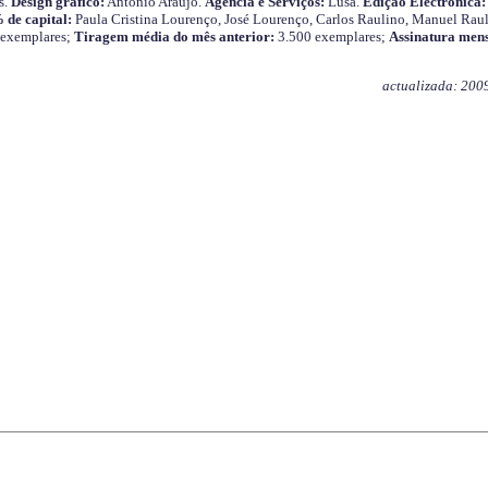
s.
Design gráfico:
António Araújo.
Agência e Serviços:
Lusa.
Edição Electrónica:
 de capital:
Paula Cristina Lourenço, José Lourenço, Carlos Raulino, Manuel Raul
 exemplares;
Tiragem média do mês anterior:
3.500 exemplares;
Assinatura mens
actualizada: 200