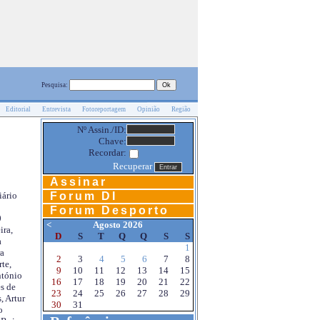
Pesquisa:
Editorial
Entrevista
Fotoreportagem
Opinião
Região
Nº Assin./ID:
Chave:
Recordar:
Recuperar
Assinar
Forum DI
iário
Forum Desporto
0
<
Agosto 2026
ira,
D
S
T
Q
Q
S
S
a
1
a
2
3
4
5
6
7
8
te,
9
10
11
12
13
14
15
ntónio
16
17
18
19
20
21
22
s de
23
24
25
26
27
28
29
, Artur
30
31
o