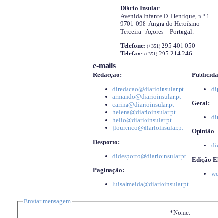
Diário Insular
Avenida Infante D. Henrique, n.º 1
9701-098 Angra do Heroísmo
Terceira - Açores – Portugal.
Telefone:
295 401 050
(+351)
Telefax:
295 214 246
(+351)
e-mails
Redacção:
Publicida
diredacao@diarioinsular.pt
di
armando@diarioinsular.pt
Geral:
carina@diarioinsular.pt
helena@diarioinsular.pt
di
helio@diarioinsular.pt
jlourenco@diarioinsular.pt
Opinião
Desporto:
di
didesporto@diarioinsular.pt
Edição El
Paginação:
we
luisalmeida@diarioinsular.pt
Enviar mensagem
*Nome: