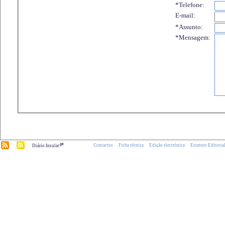
*Telefone:
E-mail:
*Assunto:
*Mensagem:
.pt
Contactos
Ficha técnica
Edição electrónica
Estatuto Editoria
Diário Insular