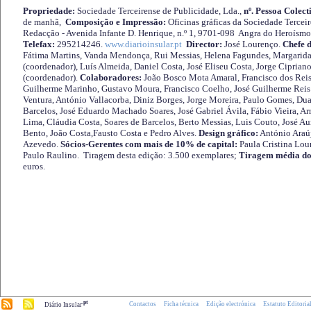
Propriedade:
Sociedade Terceirense de Publicidade, Lda.,
nº. Pessoa Colect
de manhã,
Composição e Impressão:
Oficinas gráficas da Sociedade Tercei
Redacção - Avenida Infante D. Henrique, n.º 1, 9701-098 Angra do Heroísmo 
Telefax:
295214246.
www.diarioinsular.pt
Director:
José Lourenço.
Chefe 
Fátima Martins, Vanda Mendonça, Rui Messias, Helena Fagundes, Margarida
(coordenador), Luís Almeida, Daniel Costa, José Eliseu Costa, Jorge Cipria
(coordenador).
Colaboradores:
João Bosco Mota Amaral, Francisco dos Reis
Guilherme Marinho, Gustavo Moura, Francisco Coelho, José Guilherme Reis 
Ventura, António Vallacorba, Diniz Borges, Jorge Moreira, Paulo Gomes, Duar
Barcelos, José Eduardo Machado Soares, José Gabriel Ávila, Fábio Vieira, A
Lima, Cláudia Costa, Soares de Barcelos, Berto Messias, Luis Couto, José A
Bento, João Costa,Fausto Costa e Pedro Alves.
Design gráfico:
António Araú
Azevedo.
Sócios-Gerentes com mais de 10% de capital:
Paula Cristina Lou
Paulo Raulino. Tiragem desta edição: 3.500 exemplares;
Tiragem média do
euros.
.pt
Contactos
Ficha técnica
Edição electrónica
Estatuto Editoria
Diário Insular