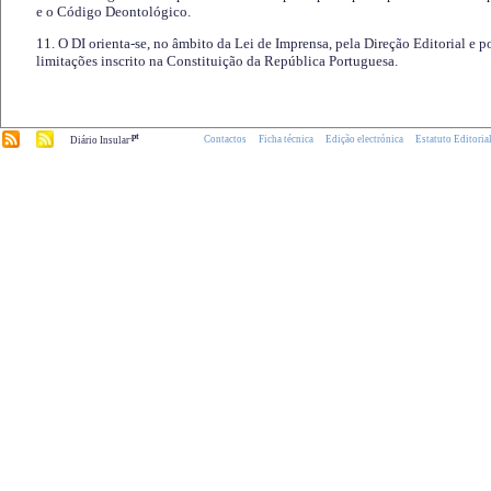
e o Código Deontológico.
11. O DI orienta-se, no âmbito da Lei de Imprensa, pela Direção Editorial e p
limitações inscrito na Constituição da República Portuguesa.
.pt
Contactos
Ficha técnica
Edição electrónica
Estatuto Editoria
Diário Insular