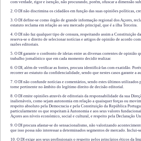
com verdade, rigor e isenção, não procurando, porém, ofuscar a dimensão subj
2. O DI não discrimina os cidadãos em função das suas opiniões políticas, cre
3. O DI define-se como órgão de grande informação regional dos Açores, recl
estatuto reclama em relação ao seu mercado principal, que é a ilha Terceira.
4. O DI não faz qualquer tipo de censura, respeitando assim a Constituição 
reserva-se o direito de selecionar notícias e artigos de opinião de acordo co
razões editoriais.
5. O DI garante o confronto de ideias entre as diversas correntes de opinião 
trabalho jornalístico que em cada momento decidir realizar.
6. O DI, além de verificar as fontes, procura identificá-las com exatidão. Poré
recorrer ao estatuto da confidencialidade, sendo que nestes casos garante a 
7. O DI não confunde notícias e comentários, sendo estes últimos utilizados 
torne pertinente no âmbito do legítimo direito de decisão editorial.
8. O DI emite opiniões através de editoriais da responsabilidade da sua Direç
inalienáveis, como sejam autonomia em relação a quaisquer forças ou movime
respeito absoluto pela Democracia e pela Constituição da República Portugue
particularmente os que respeitam à Autonomia e aos seus valores fundacion
Açores aos níveis económico, social e cultural, e respeito pela Declaração U
9. O DI procura afastar-se do sensacionalismo, não valorizando aconteciment
que isso possa não interessar a determinados segmentos de mercado. Inclui-se
10. O DI exige aos seus profissionais o respeito pelos princípios éticos da I