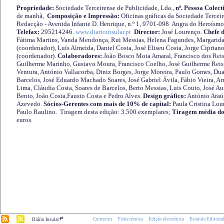
Propriedade:
Sociedade Terceirense de Publicidade, Lda.,
nº. Pessoa Colect
de manhã,
Composição e Impressão:
Oficinas gráficas da Sociedade Tercei
Redacção - Avenida Infante D. Henrique, n.º 1, 9701-098 Angra do Heroísmo 
Telefax:
295214246.
www.diarioinsular.pt
Director:
José Lourenço.
Chefe 
Fátima Martins, Vanda Mendonça, Rui Messias, Helena Fagundes, Margarida
(coordenador), Luís Almeida, Daniel Costa, José Eliseu Costa, Jorge Cipria
(coordenador).
Colaboradores:
João Bosco Mota Amaral, Francisco dos Reis
Guilherme Marinho, Gustavo Moura, Francisco Coelho, José Guilherme Reis 
Ventura, António Vallacorba, Diniz Borges, Jorge Moreira, Paulo Gomes, Duar
Barcelos, José Eduardo Machado Soares, José Gabriel Ávila, Fábio Vieira, A
Lima, Cláudia Costa, Soares de Barcelos, Berto Messias, Luis Couto, José A
Bento, João Costa,Fausto Costa e Pedro Alves.
Design gráfico:
António Araú
Azevedo.
Sócios-Gerentes com mais de 10% de capital:
Paula Cristina Lou
Paulo Raulino. Tiragem desta edição: 3.500 exemplares;
Tiragem média do
euros.
.pt
Contactos
Ficha técnica
Edição electrónica
Estatuto Editoria
Diário Insular