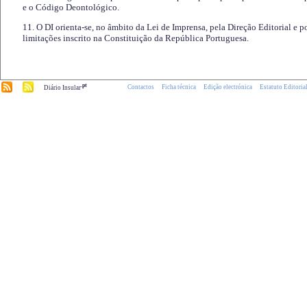
e o Código Deontológico.
11. O DI orienta-se, no âmbito da Lei de Imprensa, pela Direção Editorial e p
limitações inscrito na Constituição da República Portuguesa.
.pt
Contactos
Ficha técnica
Edição electrónica
Estatuto Editoria
Diário Insular