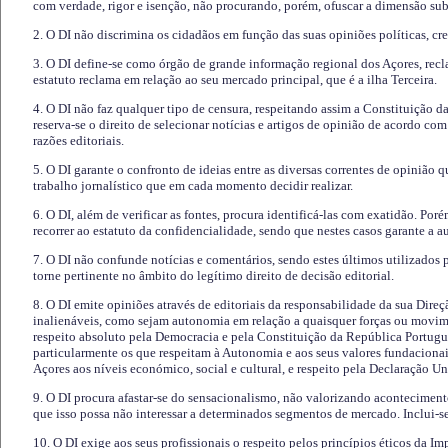
com verdade, rigor e isenção, não procurando, porém, ofuscar a dimensão subj
2. O DI não discrimina os cidadãos em função das suas opiniões políticas, cre
3. O DI define-se como órgão de grande informação regional dos Açores, recl
estatuto reclama em relação ao seu mercado principal, que é a ilha Terceira.
4. O DI não faz qualquer tipo de censura, respeitando assim a Constituição 
reserva-se o direito de selecionar notícias e artigos de opinião de acordo co
razões editoriais.
5. O DI garante o confronto de ideias entre as diversas correntes de opinião 
trabalho jornalístico que em cada momento decidir realizar.
6. O DI, além de verificar as fontes, procura identificá-las com exatidão. Poré
recorrer ao estatuto da confidencialidade, sendo que nestes casos garante a 
7. O DI não confunde notícias e comentários, sendo estes últimos utilizados 
torne pertinente no âmbito do legítimo direito de decisão editorial.
8. O DI emite opiniões através de editoriais da responsabilidade da sua Direç
inalienáveis, como sejam autonomia em relação a quaisquer forças ou movime
respeito absoluto pela Democracia e pela Constituição da República Portugue
particularmente os que respeitam à Autonomia e aos seus valores fundacion
Açores aos níveis económico, social e cultural, e respeito pela Declaração U
9. O DI procura afastar-se do sensacionalismo, não valorizando aconteciment
que isso possa não interessar a determinados segmentos de mercado. Inclui-se
10. O DI exige aos seus profissionais o respeito pelos princípios éticos da I