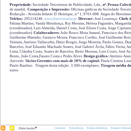
Propriedade:
Sociedade Terceirense de Publicidade, Lda.,
nº. Pessoa Colect
de manhã,
Composição e Impressão:
Oficinas gráficas da Sociedade Tercei
Redacção - Avenida Infante D. Henrique, n.º 1, 9701-098 Angra do Heroísmo 
Telefax:
295214246.
www.diarioinsular.pt
Director:
José Lourenço.
Chefe 
Fátima Martins, Vanda Mendonça, Rui Messias, Helena Fagundes, Margarida
(coordenador), Luís Almeida, Daniel Costa, José Eliseu Costa, Jorge Cipria
(coordenador).
Colaboradores:
João Bosco Mota Amaral, Francisco dos Reis
Guilherme Marinho, Gustavo Moura, Francisco Coelho, José Guilherme Reis 
Ventura, António Vallacorba, Diniz Borges, Jorge Moreira, Paulo Gomes, Duar
Barcelos, José Eduardo Machado Soares, José Gabriel Ávila, Fábio Vieira, A
Lima, Cláudia Costa, Soares de Barcelos, Berto Messias, Luis Couto, José A
Bento, João Costa,Fausto Costa e Pedro Alves.
Design gráfico:
António Araú
Azevedo.
Sócios-Gerentes com mais de 10% de capital:
Paula Cristina Lou
Paulo Raulino. Tiragem desta edição: 3.500 exemplares;
Tiragem média do
euros.
.pt
Contactos
Ficha técnica
Edição electrónica
Estatuto Editoria
Diário Insular