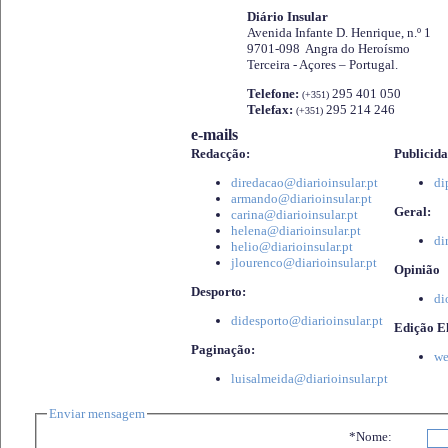
Diário Insular
Avenida Infante D. Henrique, n.º 1
9701-098 Angra do Heroísmo
Terceira - Açores – Portugal.
Telefone:
295 401 050
(+351)
Telefax:
295 214 246
(+351)
e-mails
Redacção:
Publicida
diredacao@diarioinsular.pt
di
armando@diarioinsular.pt
Geral:
carina@diarioinsular.pt
helena@diarioinsular.pt
di
helio@diarioinsular.pt
jlourenco@diarioinsular.pt
Opinião
Desporto:
di
didesporto@diarioinsular.pt
Edição El
Paginação:
we
luisalmeida@diarioinsular.pt
Enviar mensagem
*Nome: