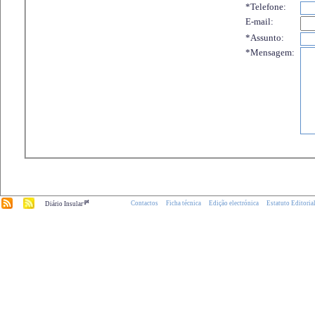
*Telefone:
E-mail:
*Assunto:
*Mensagem:
.pt
Contactos
Ficha técnica
Edição electrónica
Estatuto Editoria
Diário Insular