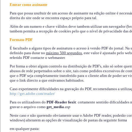
Entrar como assinante
Para que possa usufruir de um acesso de assinante na edição online é necessá
direita do site onde se encontra espaço próprio para tal.
Além de um numero e chave válidos deve tambem utilizar um navegador (brows
tambem permita a recepção de cookies pelo que o nível de privacidade das d
Formato PDF
É facultado a alguns tipos de assinatura o acesso à versão PDF do jornal. Na 
definido para durar no
máximo 500 segundos
, este valor é ajustado pelo we
referido PDF contacte o webmaster.
Por forma a obter algum controlo na distribuição de PDF's, não só sobre que
abusos de rede perpetrados sobre o site, tais como pedidos excessivos de co
que o PDF seja completamente transferido para o cliente afim de poder ser 
que o link directo a que estávamos habituados.
Caso experimente díficuldades na gravação do PDF, recomendamos a utiliza
http://get.adobe.com/reader/
Para os utilizadores do
PDF-Reader foxit
: certamente sentirão dificuldades 
gravar o arquivo como
get_media
.asp
Neste caso e não querendo obviamente usar o Adobe PDF reader, poderão corrig
windows) alterarem as opções de visualização de pastas da seguinte forma
em qualquer pasta
: