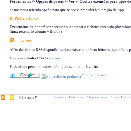
Ferramentas -> Opções de pastas -> Ver -> Ocultar extensões para tipos de
desmarcar a referida opção para que se possa proceder à alteração de tipo.
DI PDF em Linux
Eventualmente poderá ser necessário renomear o ficheiro recebido (download)
linux (exemplo ubuntu + firefox)
Fonte RSS
Além das fontes RSS disponibilizadas, existem tambem leitores especificos 
O que são fontes RSS?
veja
aqui
Pode ainda personalizar esta fonte no seu motor favorito
.pt
Contactos
Ficha técnica
Edição electrónica
Estatuto Editoria
Diário Insular