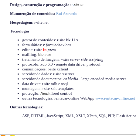
Design, construção e programação:
-
site
r
.net
Manutenção de conteúdos:
Rui Azevedo
Hospedagem:
r-site.net
Tecnologia
gestor de conteúdos: r-site
bk 11.x
formulários:
r-form behaviors
editor: r-site
in-
press
mailling:
bk
news
tratamento de imagem:
r-site server side scripting
protocolo: xdb 6.0 - remote data driver protocol
comunicações: r-site xclient
servidor de dados: r-site xserver
servidor de documentos:
en
M
edia
- large encoded media server
data driver: r-site xdb e xsql
montagem: r-site xslt templates
protecção:
Noah
flood control
outras tecnologias: rentacar-online WebApp
www.rentacar-online.net
Outras tecnologias:
ASP, DHTML, JavaScript, XML, XSLT, XPath, SQL, PHP, Flash Actio