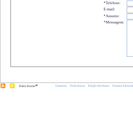
*Telefone:
E-mail:
*Assunto:
*Mensagem:
.pt
Contactos
Ficha técnica
Edição electrónica
Estatuto Editoria
Diário Insular