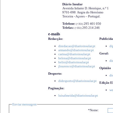
Diário Insular
Avenida Infante D. Henrique, n.º 1
9701-098 Angra do Heroísmo
Terceira - Açores – Portugal.
Telefone:
295 401 050
(+351)
Telefax:
295 214 246
(+351)
e-mails
Redacção:
Publicida
diredacao@diarioinsular.pt
di
armando@diarioinsular.pt
Geral:
carina@diarioinsular.pt
helena@diarioinsular.pt
di
helio@diarioinsular.pt
jlourenco@diarioinsular.pt
Opinião
Desporto:
di
didesporto@diarioinsular.pt
Edição El
Paginação:
we
luisalmeida@diarioinsular.pt
Enviar mensagem
*Nome: