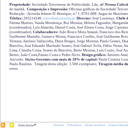
Propriedade:
Sociedade Terceirense de Publicidade, Lda.,
nº. Pessoa Colect
de manhã,
Composição e Impressão:
Oficinas gráficas da Sociedade Tercei
Redacção - Avenida Infante D. Henrique, n.º 1, 9701-098 Angra do Heroísmo 
Telefax:
295214246.
www.diarioinsular.pt
Director:
José Lourenço.
Chefe 
Fátima Martins, Vanda Mendonça, Rui Messias, Helena Fagundes, Margarida
(coordenador), Luís Almeida, Daniel Costa, José Eliseu Costa, Jorge Cipria
(coordenador).
Colaboradores:
João Bosco Mota Amaral, Francisco dos Reis
Guilherme Marinho, Gustavo Moura, Francisco Coelho, José Guilherme Reis 
Ventura, António Vallacorba, Diniz Borges, Jorge Moreira, Paulo Gomes, Duar
Barcelos, José Eduardo Machado Soares, José Gabriel Ávila, Fábio Vieira, A
Lima, Cláudia Costa, Soares de Barcelos, Berto Messias, Luis Couto, José A
Bento, João Costa,Fausto Costa e Pedro Alves.
Design gráfico:
António Araú
Azevedo.
Sócios-Gerentes com mais de 10% de capital:
Paula Cristina Lou
Paulo Raulino. Tiragem desta edição: 3.500 exemplares;
Tiragem média do
euros.
.pt
Contactos
Ficha técnica
Edição electrónica
Estatuto Editoria
Diário Insular