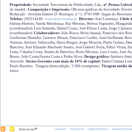
Propriedade:
Sociedade Terceirense de Publicidade, Lda.,
nº. Pessoa Colect
de manhã,
Composição e Impressão:
Oficinas gráficas da Sociedade Tercei
Redacção - Avenida Infante D. Henrique, n.º 1, 9701-098 Angra do Heroísmo 
Telefax:
295214246.
www.diarioinsular.pt
Director:
José Lourenço.
Chefe 
Fátima Martins, Vanda Mendonça, Rui Messias, Helena Fagundes, Margarida
(coordenador), Luís Almeida, Daniel Costa, José Eliseu Costa, Jorge Cipria
(coordenador).
Colaboradores:
João Bosco Mota Amaral, Francisco dos Reis
Guilherme Marinho, Gustavo Moura, Francisco Coelho, José Guilherme Reis 
Ventura, António Vallacorba, Diniz Borges, Jorge Moreira, Paulo Gomes, Duar
Barcelos, José Eduardo Machado Soares, José Gabriel Ávila, Fábio Vieira, A
Lima, Cláudia Costa, Soares de Barcelos, Berto Messias, Luis Couto, José A
Bento, João Costa,Fausto Costa e Pedro Alves.
Design gráfico:
António Araú
Azevedo.
Sócios-Gerentes com mais de 10% de capital:
Paula Cristina Lou
Paulo Raulino. Tiragem desta edição: 3.500 exemplares;
Tiragem média do
euros.
.pt
Contactos
Ficha técnica
Edição electrónica
Estatuto Editoria
Diário Insular