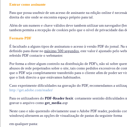
Entrar como assinante
Para que possa usufruir de um acesso de assinante na edição online é necessá
direita do site onde se encontra espaço próprio para tal.
Além de um numero e chave válidos deve tambem utilizar um navegador (brows
tambem permita a recepção de cookies pelo que o nível de privacidade das d
Formato PDF
É facultado a alguns tipos de assinatura o acesso à versão PDF do jornal. Na 
definido para durar no
máximo 500 segundos
, este valor é ajustado pelo we
referido PDF contacte o webmaster.
Por forma a obter algum controlo na distribuição de PDF's, não só sobre que
abusos de rede perpetrados sobre o site, tais como pedidos excessivos de co
que o PDF seja completamente transferido para o cliente afim de poder ser 
que o link directo a que estávamos habituados.
Caso experimente díficuldades na gravação do PDF, recomendamos a utiliza
http://get.adobe.com/reader/
Para os utilizadores do
PDF-Reader foxit
: certamente sentirão dificuldades 
gravar o arquivo como
get_media
.asp
Neste caso e não querendo obviamente usar o Adobe PDF reader, poderão corrig
windows) alterarem as opções de visualização de pastas da seguinte forma
em qualquer pasta
: