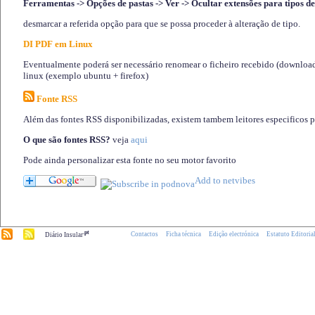
Ferramentas -> Opções de pastas -> Ver -> Ocultar extensões para tipos de
desmarcar a referida opção para que se possa proceder à alteração de tipo.
DI PDF em Linux
Eventualmente poderá ser necessário renomear o ficheiro recebido (download)
linux (exemplo ubuntu + firefox)
Fonte RSS
Além das fontes RSS disponibilizadas, existem tambem leitores especificos 
O que são fontes RSS?
veja
aqui
Pode ainda personalizar esta fonte no seu motor favorito
.pt
Contactos
Ficha técnica
Edição electrónica
Estatuto Editoria
Diário Insular