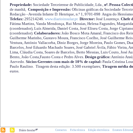
Propriedade:
Sociedade Terceirense de Publicidade, Lda.,
nº. Pessoa Colect
de manhã,
Composição e Impressão:
Oficinas gráficas da Sociedade Tercei
Redacção - Avenida Infante D. Henrique, n.º 1, 9701-098 Angra do Heroísmo 
Telefax:
295214246.
www.diarioinsular.pt
Director:
José Lourenço.
Chefe 
Fátima Martins, Vanda Mendonça, Rui Messias, Helena Fagundes, Margarida
(coordenador), Luís Almeida, Daniel Costa, José Eliseu Costa, Jorge Cipria
(coordenador).
Colaboradores:
João Bosco Mota Amaral, Francisco dos Reis
Guilherme Marinho, Gustavo Moura, Francisco Coelho, José Guilherme Reis 
Ventura, António Vallacorba, Diniz Borges, Jorge Moreira, Paulo Gomes, Duar
Barcelos, José Eduardo Machado Soares, José Gabriel Ávila, Fábio Vieira, A
Lima, Cláudia Costa, Soares de Barcelos, Berto Messias, Luis Couto, José A
Bento, João Costa,Fausto Costa e Pedro Alves.
Design gráfico:
António Araú
Azevedo.
Sócios-Gerentes com mais de 10% de capital:
Paula Cristina Lou
Paulo Raulino. Tiragem desta edição: 3.500 exemplares;
Tiragem média do
euros.
.pt
Contactos
Ficha técnica
Edição electrónica
Estatuto Editoria
Diário Insular