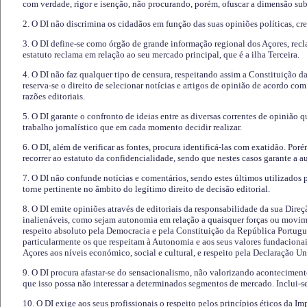
com verdade, rigor e isenção, não procurando, porém, ofuscar a dimensão subj
2. O DI não discrimina os cidadãos em função das suas opiniões políticas, cre
3. O DI define-se como órgão de grande informação regional dos Açores, recl
estatuto reclama em relação ao seu mercado principal, que é a ilha Terceira.
4. O DI não faz qualquer tipo de censura, respeitando assim a Constituição 
reserva-se o direito de selecionar notícias e artigos de opinião de acordo co
razões editoriais.
5. O DI garante o confronto de ideias entre as diversas correntes de opinião 
trabalho jornalístico que em cada momento decidir realizar.
6. O DI, além de verificar as fontes, procura identificá-las com exatidão. Poré
recorrer ao estatuto da confidencialidade, sendo que nestes casos garante a 
7. O DI não confunde notícias e comentários, sendo estes últimos utilizados 
torne pertinente no âmbito do legítimo direito de decisão editorial.
8. O DI emite opiniões através de editoriais da responsabilidade da sua Direç
inalienáveis, como sejam autonomia em relação a quaisquer forças ou movime
respeito absoluto pela Democracia e pela Constituição da República Portugue
particularmente os que respeitam à Autonomia e aos seus valores fundacion
Açores aos níveis económico, social e cultural, e respeito pela Declaração U
9. O DI procura afastar-se do sensacionalismo, não valorizando aconteciment
que isso possa não interessar a determinados segmentos de mercado. Inclui-se
10. O DI exige aos seus profissionais o respeito pelos princípios éticos da I