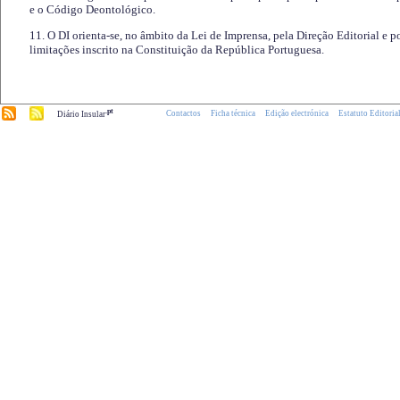
e o Código Deontológico.
11. O DI orienta-se, no âmbito da Lei de Imprensa, pela Direção Editorial e p
limitações inscrito na Constituição da República Portuguesa.
.pt
Contactos
Ficha técnica
Edição electrónica
Estatuto Editoria
Diário Insular