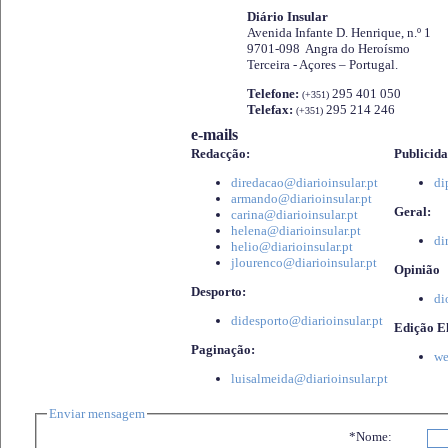
Diário Insular
Avenida Infante D. Henrique, n.º 1
9701-098 Angra do Heroísmo
Terceira - Açores – Portugal.
Telefone:
295 401 050
(+351)
Telefax:
295 214 246
(+351)
e-mails
Redacção:
Publicida
diredacao@diarioinsular.pt
di
armando@diarioinsular.pt
Geral:
carina@diarioinsular.pt
helena@diarioinsular.pt
di
helio@diarioinsular.pt
jlourenco@diarioinsular.pt
Opinião
Desporto:
di
didesporto@diarioinsular.pt
Edição El
Paginação:
we
luisalmeida@diarioinsular.pt
Enviar mensagem
*Nome: