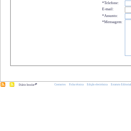
*Telefone:
E-mail:
*Assunto:
*Mensagem:
.pt
Contactos
Ficha técnica
Edição electrónica
Estatuto Editoria
Diário Insular