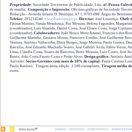
Propriedade:
Sociedade Terceirense de Publicidade, Lda.,
nº. Pessoa Colect
de manhã,
Composição e Impressão:
Oficinas gráficas da Sociedade Tercei
Redacção - Avenida Infante D. Henrique, n.º 1, 9701-098 Angra do Heroísmo 
Telefax:
295214246.
www.diarioinsular.pt
Director:
José Lourenço.
Chefe 
Fátima Martins, Vanda Mendonça, Rui Messias, Helena Fagundes, Margarida
(coordenador), Luís Almeida, Daniel Costa, José Eliseu Costa, Jorge Cipria
(coordenador).
Colaboradores:
João Bosco Mota Amaral, Francisco dos Reis
Guilherme Marinho, Gustavo Moura, Francisco Coelho, José Guilherme Reis 
Ventura, António Vallacorba, Diniz Borges, Jorge Moreira, Paulo Gomes, Duar
Barcelos, José Eduardo Machado Soares, José Gabriel Ávila, Fábio Vieira, A
Lima, Cláudia Costa, Soares de Barcelos, Berto Messias, Luis Couto, José A
Bento, João Costa,Fausto Costa e Pedro Alves.
Design gráfico:
António Araú
Azevedo.
Sócios-Gerentes com mais de 10% de capital:
Paula Cristina Lou
Paulo Raulino. Tiragem desta edição: 3.500 exemplares;
Tiragem média do
euros.
.pt
Contactos
Ficha técnica
Edição electrónica
Estatuto Editoria
Diário Insular