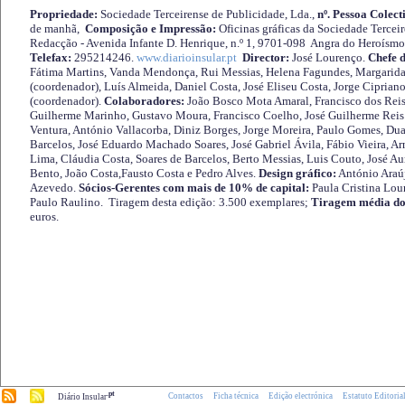
Propriedade:
Sociedade Terceirense de Publicidade, Lda.,
nº. Pessoa Colect
de manhã,
Composição e Impressão:
Oficinas gráficas da Sociedade Tercei
Redacção - Avenida Infante D. Henrique, n.º 1, 9701-098 Angra do Heroísmo 
Telefax:
295214246.
www.diarioinsular.pt
Director:
José Lourenço.
Chefe 
Fátima Martins, Vanda Mendonça, Rui Messias, Helena Fagundes, Margarida
(coordenador), Luís Almeida, Daniel Costa, José Eliseu Costa, Jorge Cipria
(coordenador).
Colaboradores:
João Bosco Mota Amaral, Francisco dos Reis
Guilherme Marinho, Gustavo Moura, Francisco Coelho, José Guilherme Reis 
Ventura, António Vallacorba, Diniz Borges, Jorge Moreira, Paulo Gomes, Duar
Barcelos, José Eduardo Machado Soares, José Gabriel Ávila, Fábio Vieira, A
Lima, Cláudia Costa, Soares de Barcelos, Berto Messias, Luis Couto, José A
Bento, João Costa,Fausto Costa e Pedro Alves.
Design gráfico:
António Araú
Azevedo.
Sócios-Gerentes com mais de 10% de capital:
Paula Cristina Lou
Paulo Raulino. Tiragem desta edição: 3.500 exemplares;
Tiragem média do
euros.
.pt
Contactos
Ficha técnica
Edição electrónica
Estatuto Editoria
Diário Insular