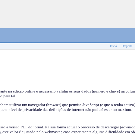
Início
Desporto
nante na edição online é necessário validar os seus dados (numero e chave) na colu
o para tal.
em utilizar um navegador (browser) que permita JavaScript (e que o tenha activo)
ue o nível de privacidade das definições de internet não poderá estar no maximo.
esso à versão PDF do jornal. Na sua forma actual o processo de descarregar
(downloa
s
, este valor é ajustado pelo webmaster, caso experimente alguma dificuldade em ob