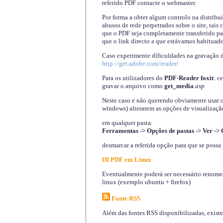
referido PDF contacte o webmaster.
Por forma a obter algum controlo na distribu
abusos de rede perpetrados sobre o site, tai
que o PDF seja completamente transferido pa
que o link directo a que estávamos habituado
Caso experimente díficuldades na gravação 
http://get.adobe.com/reader/
Para os utilizadores do
PDF-Reader foxit
: c
gravar o arquivo como
get_media
.asp
Neste caso e não querendo obviamente usar o A
windows) alterarem as opções de visualização
em qualquer pasta
:
Ferramentas -> Opções de pastas -> Ver -> 
desmarcar a referida opção para que se possa 
DI PDF em Linux
Eventualmente poderá ser necessário renomear
linux (exemplo ubuntu + firefox)
Fonte RSS
Além das fontes RSS disponibilizadas, exist