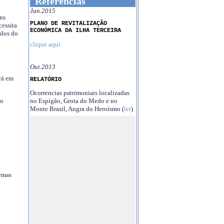
Referências
Jan.2015
ns
PLANO DE REVITALIZAÇÃO
essita
ECONÓMICA DA ILHA TERCEIRA
ndos do
clique aqui
Out.2013
rá em
RELATÓRIO
Ocorrencias patrimoniais localizadas
no Espigão, Grota do Medo e no
no
Monte Brasil, Angra do Heroísmo (
ler
)
temas