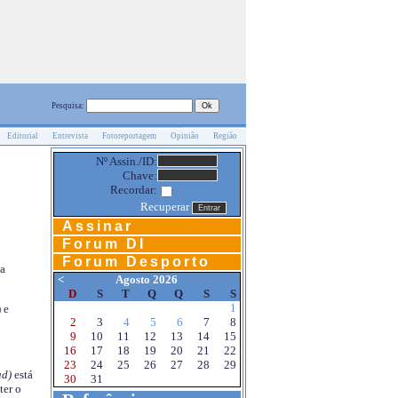
Pesquisa:
Editorial
Entrevista
Fotoreportagem
Opinião
Região
Nº Assin./ID:
Chave:
Recordar:
Recuperar
Assinar
Forum DI
Forum Desporto
na
<
Agosto 2026
D
S
T
Q
Q
S
S
1
 e
2
3
4
5
6
7
8
9
10
11
12
13
14
15
16
17
18
19
20
21
22
23
24
25
26
27
28
29
d)
está
30
31
ter o