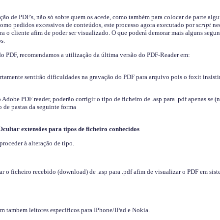
ição de PDF's, não só sobre quem os acede, como também para colocar de parte algu
s como pedidos excessivos de conteúdos, este processo agora executado por
script
nec
ra o cliente afim de poder ser visualizado. O que poderá demorar mais alguns segu
s.
do PDF, recomendamos a utilização da última versão do PDF-Reader em:
ertamente sentirão dificuldades na gravação do PDF para arquivo pois o foxit insisti
dobe PDF reader, poderão corrigir o tipo de ficheiro de .asp para .pdf apenas se (
 de pastas da seguinte forma
Ocultar extensões para tipos de ficheiro conhecidos
proceder à alteração de tipo.
 o ficheiro recebido (download) de .asp para .pdf afim de visualizar o PDF em sis
em tambem leitores especificos para IPhone/IPad e Nokia.