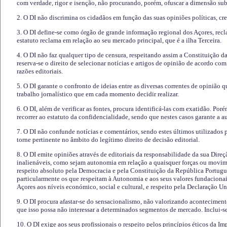
com verdade, rigor e isenção, não procurando, porém, ofuscar a dimensão subj
2. O DI não discrimina os cidadãos em função das suas opiniões políticas, cre
3. O DI define-se como órgão de grande informação regional dos Açores, recl
estatuto reclama em relação ao seu mercado principal, que é a ilha Terceira.
4. O DI não faz qualquer tipo de censura, respeitando assim a Constituição 
reserva-se o direito de selecionar notícias e artigos de opinião de acordo co
razões editoriais.
5. O DI garante o confronto de ideias entre as diversas correntes de opinião 
trabalho jornalístico que em cada momento decidir realizar.
6. O DI, além de verificar as fontes, procura identificá-las com exatidão. Poré
recorrer ao estatuto da confidencialidade, sendo que nestes casos garante a 
7. O DI não confunde notícias e comentários, sendo estes últimos utilizados 
torne pertinente no âmbito do legítimo direito de decisão editorial.
8. O DI emite opiniões através de editoriais da responsabilidade da sua Direç
inalienáveis, como sejam autonomia em relação a quaisquer forças ou movime
respeito absoluto pela Democracia e pela Constituição da República Portugue
particularmente os que respeitam à Autonomia e aos seus valores fundacion
Açores aos níveis económico, social e cultural, e respeito pela Declaração U
9. O DI procura afastar-se do sensacionalismo, não valorizando aconteciment
que isso possa não interessar a determinados segmentos de mercado. Inclui-se
10. O DI exige aos seus profissionais o respeito pelos princípios éticos da I