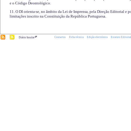
e o Código Deontológico.
11. O DI orienta-se, no âmbito da Lei de Imprensa, pela Direção Editorial e p
limitações inscrito na Constituição da República Portuguesa.
.pt
Contactos
Ficha técnica
Edição electrónica
Estatuto Editoria
Diário Insular