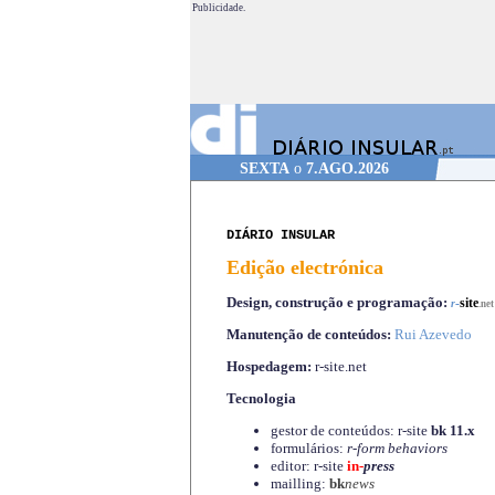
Publicidade.
SEXTA
o
7.AGO.2026
DIÁRIO INSULAR
Edição electrónica
Design, construção e programação:
-
site
r
.net
Manutenção de conteúdos:
Rui Azevedo
Hospedagem:
r-site.net
Tecnologia
gestor de conteúdos: r-site
bk 11.x
formulários:
r-form behaviors
editor: r-site
in-
press
mailling:
bk
news