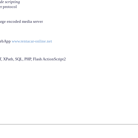
ide scripting
er protocol
arge encoded media server
 WebApp
www.rentacar-online.net
 XPath, SQL, PHP, Flash ActionScript2