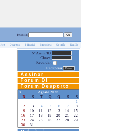
Pesquisa:
nício
Desporto
Editorial
Entrevista
Opinião
Região
Nº Assin./ID:
Chave:
Recordar:
Recuperar
Assinar
Forum DI
Forum Desporto
<
Agosto 2026
D
S
T
Q
Q
S
S
1
2
3
4
5
6
7
8
9
10
11
12
13
14
15
16
17
18
19
20
21
22
23
24
25
26
27
28
29
30
31