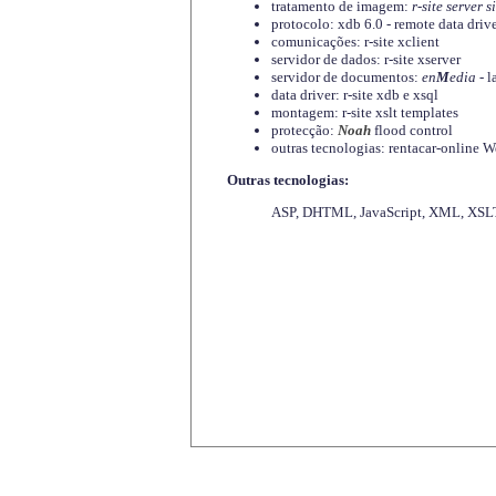
tratamento de imagem:
r-site server s
protocolo: xdb 6.0 - remote data driv
comunicações: r-site xclient
servidor de dados: r-site xserver
servidor de documentos:
en
M
edia
- l
data driver: r-site xdb e xsql
montagem: r-site xslt templates
protecção:
Noah
flood control
outras tecnologias: rentacar-online
Outras tecnologias:
ASP, DHTML, JavaScript, XML, XSLT,