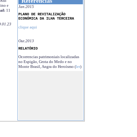
Referências
Rui
ino e
Jan.2015
al:
11
PLANO DE REVITALIZAÇÃO
ECONÓMICA DA ILHA TERCEIRA
9.01.23
clique aqui
Out.2013
RELATÓRIO
Ocorrencias patrimoniais localizadas
no Espigão, Grota do Medo e no
Monte Brasil, Angra do Heroísmo (
ler
)