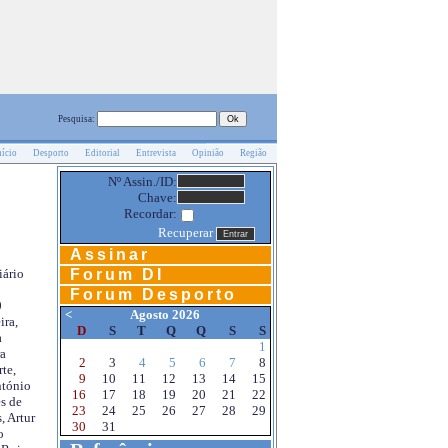
Pesquisa:
nício
Desporto
Editorial
Entrevista
Opinião
Região
Nº Assin./ID:
Chave:
Recordar:
Recuperar
Assinar
Forum DI
iário
Forum Desporto
0
<
Agosto 2026
ira,
D
S
T
Q
Q
S
S
a
1
a
2
3
4
5
6
7
8
te,
9
10
11
12
13
14
15
ntónio
16
17
18
19
20
21
22
s de
23
24
25
26
27
28
29
, Artur
30
31
o