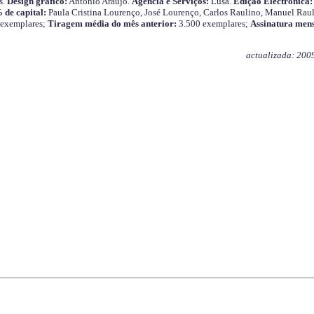
s.
Design gráfico:
António Araújo.
Agência e Serviços:
Lusa.
Edição Electrónica:
 de capital:
Paula Cristina Lourenço, José Lourenço, Carlos Raulino, Manuel Raul
 exemplares;
Tiragem média do mês anterior:
3.500 exemplares;
Assinatura mens
actualizada: 200