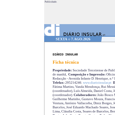
Publicidade.
SEXTA
o
7.AGO.2026
DIÁRIO INSULAR
Ficha técnica
Propriedade:
Sociedade Terceirense de Publi
de manhã,
Composição e Impressão:
Oficin
Redacção - Avenida Infante D. Henrique, n.º
Telefax:
295214246.
www.diarioinsular.pt
D
Fátima Martins, Vanda Mendonça, Rui Messi
(coordenador), Luís Almeida, Daniel Costa, 
(coordenador).
Colaboradores:
João Bosco M
Guilherme Marinho, Gustavo Moura, Francisc
Ventura, António Vallacorba, Diniz Borges, J
Barcelos, José Eduardo Machado Soares, José
Lima, Cláudia Costa, Soares de Barcelos, Be