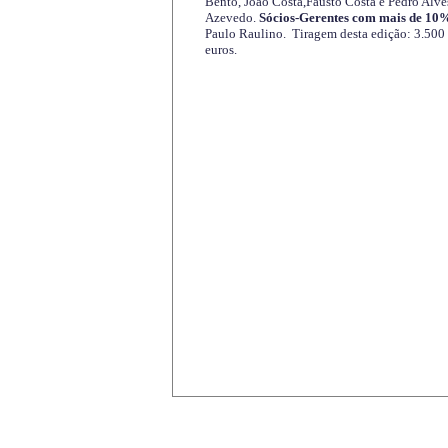
Bento, João Costa,Fausto Costa e Pedro Alve
Azevedo.
Sócios-Gerentes com mais de 10%
Paulo Raulino. Tiragem desta edição: 3.500
euros.