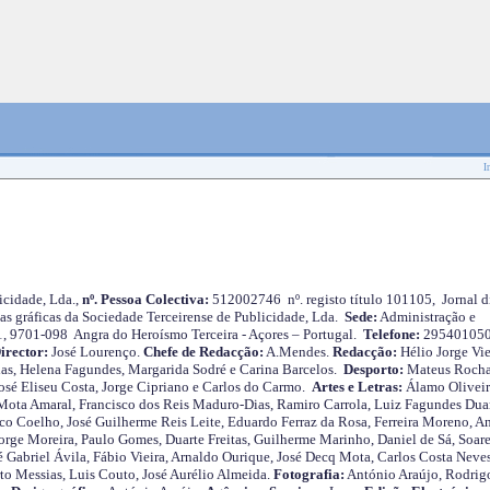
I
cidade, Lda.,
nº. Pessoa Colectiva:
512002746 nº. registo título 101105, Jornal d
as gráficas da Sociedade Terceirense de Publicidade, Lda.
Sede:
Administração e
 1, 9701-098 Angra do Heroísmo Terceira - Açores – Portugal.
Telefone:
29540105
irector:
José Lourenço.
Chefe de Redacção:
A.Mendes.
Redacção:
Hélio Jorge Vie
as, Helena Fagundes, Margarida Sodré e Carina Barcelos.
Desporto:
Mateus Roch
José Eliseu Costa, Jorge Cipriano e Carlos do Carmo.
Artes e Letras:
Álamo Oliveir
ota Amaral, Francisco dos Reis Maduro-Dias, Ramiro Carrola, Luiz Fagundes Duar
o Coelho, José Guilherme Reis Leite, Eduardo Ferraz da Rosa, Ferreira Moreno, A
orge Moreira, Paulo Gomes, Duarte Freitas, Guilherme Marinho, Daniel de Sá, Soare
 Gabriel Ávila, Fábio Vieira, Arnaldo Ourique, José Decq Mota, Carlos Costa Neves
rto Messias, Luis Couto, José Aurélio Almeida.
Fotografia:
António Araújo, Rodrig