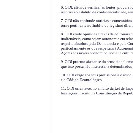
6. O DI, além de verificar as fontes, procura 
recorrer ao estatuto da confidencialidade, s
7. O DI não confunde notícias e comentários, 
torne pertinente no âmbito do legítimo direit
8. O DI emite opiniões através de editoriais 
inalienáveis, como sejam autonomia em relaç
respeito absoluto pela Democracia e pela Con
particularmente os que respeitam à Autonomi
Açores aos níveis económico, social e cultur
9. O DI procura afastar-se do sensacionalism
que isso possa não interessar a determinados
10. O DI exige aos seus profissionais o respe
e o Código Deontológico.
11. O DI orienta-se, no âmbito da Lei de Impr
limitações inscrito na Constituição da Repúb