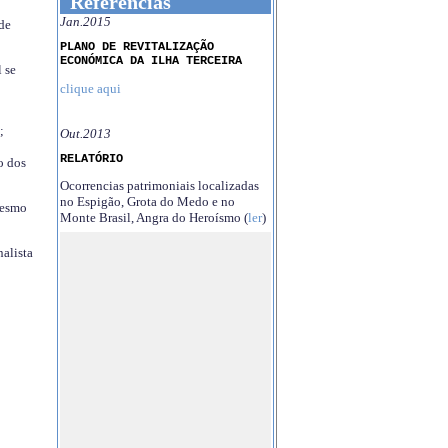
Referências
Jan.2015
 de
PLANO DE REVITALIZAÇÃO
ECONÓMICA DA ILHA TERCEIRA
 se
clique aqui
;
Out.2013
RELATÓRIO
o dos
Ocorrencias patrimoniais localizadas
no Espigão, Grota do Medo e no
mesmo
Monte Brasil, Angra do Heroísmo (
ler
)
nalista