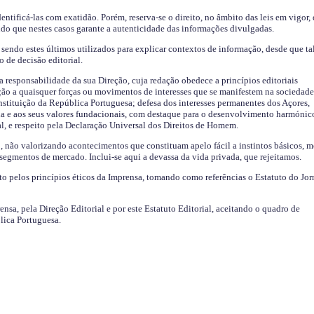
identificá-las com exatidão. Porém, reserva-se o direito, no âmbito das leis em vigor,
endo que nestes casos garante a autenticidade das informações divulgadas.
sendo estes últimos utilizados para explicar contextos de informação, desde que tal
o de decisão editorial.
da responsabilidade da sua Direção, cuja redação obedece a princípios editoriais
ão a quaisquer forças ou movimentos de interesses que se manifestem na sociedade
stituição da República Portuguesa; defesa dos interesses permanentes dos Açores,
a e aos seus valores fundacionais, com destaque para o desenvolvimento harmónic
al, e respeito pela Declaração Universal dos Direitos de Homem.
o, não valorizando acontecimentos que constituam apelo fácil a instintos básicos, 
 segmentos de mercado. Inclui-se aqui a devassa da vida privada, que rejeitamos.
ito pelos princípios éticos da Imprensa, tomando como referências o Estatuto do Jor
ensa, pela Direção Editorial e por este Estatuto Editorial, aceitando o quadro de
lica Portuguesa.