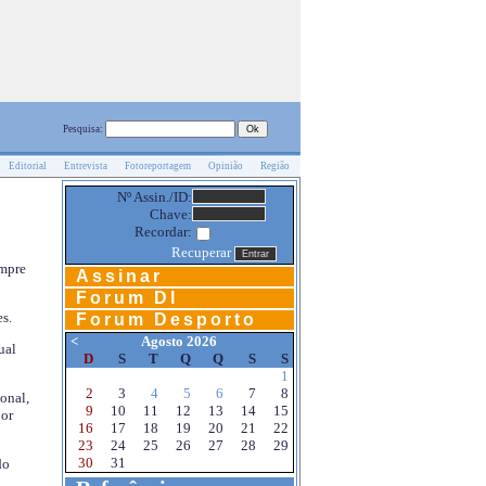
Pesquisa:
Editorial
Entrevista
Fotoreportagem
Opinião
Região
Nº Assin./ID:
Chave:
Recordar:
Recuperar
empre
Assinar
Forum DI
s.
Forum Desporto
<
Agosto 2026
ual
D
S
T
Q
Q
S
S
1
2
3
4
5
6
7
8
onal,
9
10
11
12
13
14
15
por
16
17
18
19
20
21
22
23
24
25
26
27
28
29
30
31
do