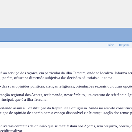
Início
Desporto
tá ao serviço dos Açores, em particular da ilha Terceira, onde se localiza. Informa s
, porém, ofuscar a dimensão subjetiva das decisões editoriais que toma.
das suas opiniões políticas, crenças religiosas, orientações sexuais ou outras opçõe
mação regional dos Açores, reclamando, nesse âmbito, um estatuto de referência. Ig
incipal, que é a ilha Terceira.
speitando assim a Constituição da República Portuguesa. Ainda no âmbito constituci
 artigos de opinião de acordo com o espaço disponível e a hierarquização dos temas 
s diversas correntes de opinião que se manifestam nos Açores, sem prejuízo, porém, 
cidir realizar.