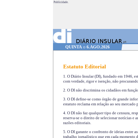
Publicidade.
QUINTA
o
6.AGO.2026
Estatuto Editorial
1. O Diário Insular (DI), fundado em 1946, es
com verdade, rigor e isenção, não procurando
2. O DI não discrimina os cidadãos em função 
3. O DI define-se como órgão de grande infor
estatuto reclama em relação ao seu mercado pr
4. O DI não faz qualquer tipo de censura, re
reserva-se o direito de selecionar notícias e
razões editoriais.
5. O DI garante o confronto de ideias entre a
trabalho jornalístico que em cada momento de