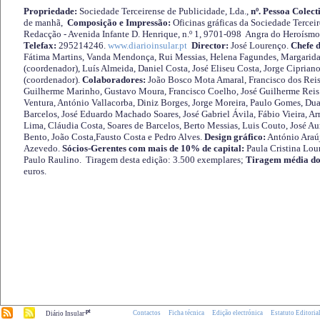
Propriedade:
Sociedade Terceirense de Publicidade, Lda.,
nº. Pessoa Colect
de manhã,
Composição e Impressão:
Oficinas gráficas da Sociedade Tercei
Redacção - Avenida Infante D. Henrique, n.º 1, 9701-098 Angra do Heroísmo 
Telefax:
295214246.
www.diarioinsular.pt
Director:
José Lourenço.
Chefe 
Fátima Martins, Vanda Mendonça, Rui Messias, Helena Fagundes, Margarida
(coordenador), Luís Almeida, Daniel Costa, José Eliseu Costa, Jorge Cipria
(coordenador).
Colaboradores:
João Bosco Mota Amaral, Francisco dos Reis
Guilherme Marinho, Gustavo Moura, Francisco Coelho, José Guilherme Reis 
Ventura, António Vallacorba, Diniz Borges, Jorge Moreira, Paulo Gomes, Duar
Barcelos, José Eduardo Machado Soares, José Gabriel Ávila, Fábio Vieira, A
Lima, Cláudia Costa, Soares de Barcelos, Berto Messias, Luis Couto, José A
Bento, João Costa,Fausto Costa e Pedro Alves.
Design gráfico:
António Araú
Azevedo.
Sócios-Gerentes com mais de 10% de capital:
Paula Cristina Lou
Paulo Raulino. Tiragem desta edição: 3.500 exemplares;
Tiragem média do
euros.
.pt
Contactos
Ficha técnica
Edição electrónica
Estatuto Editoria
Diário Insular