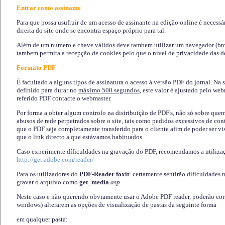
Entrar como assinante
Para que possa usufruir de um acesso de assinante na edição online é necessá
direita do site onde se encontra espaço próprio para tal.
Além de um numero e chave válidos deve tambem utilizar um navegador (brows
tambem permita a recepção de cookies pelo que o nível de privacidade das d
Formato PDF
É facultado a alguns tipos de assinatura o acesso à versão PDF do jornal. Na 
definido para durar no
máximo 500 segundos
, este valor é ajustado pelo we
referido PDF contacte o webmaster.
Por forma a obter algum controlo na distribuição de PDF's, não só sobre que
abusos de rede perpetrados sobre o site, tais como pedidos excessivos de co
que o PDF seja completamente transferido para o cliente afim de poder ser 
que o link directo a que estávamos habituados.
Caso experimente díficuldades na gravação do PDF, recomendamos a utiliza
http://get.adobe.com/reader/
Para os utilizadores do
PDF-Reader foxit
: certamente sentirão dificuldades 
gravar o arquivo como
get_media
.asp
Neste caso e não querendo obviamente usar o Adobe PDF reader, poderão corrig
windows) alterarem as opções de visualização de pastas da seguinte forma
em qualquer pasta
: