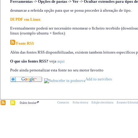
Ferramentas -> Opções de pastas -> Ver -> Ocultar extensões para tipos de
desmarcar a referida opção para que se possa proceder à alteração de tipo.
DI PDF em Linux
Eventualmente poderá ser necessário renomear o ficheiro recebido (download)
linux (exemplo ubuntu + firefox)
Fonte RSS
Além das fontes RSS disponibilizadas, existem tambem leitores especificos 
O que são fontes RSS?
veja
aqui
Pode ainda personalizar esta fonte no seu motor favorito
.pt
Contactos
Ficha técnica
Edição electrónica
Estatuto Editoria
Diário Insular