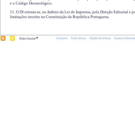
e o Código Deontológico.
11. O DI orienta-se, no âmbito da Lei de Imprensa, pela Direção Editorial e p
limitações inscrito na Constituição da República Portuguesa.
.pt
Contactos
Ficha técnica
Edição electrónica
Estatuto Editoria
Diário Insular