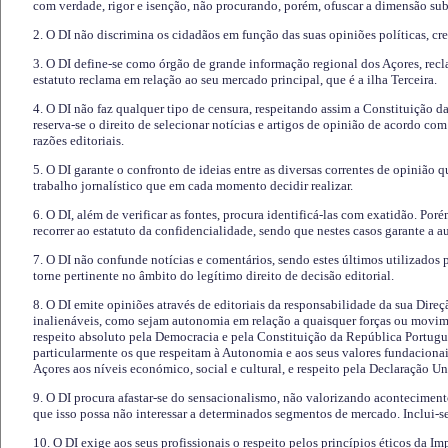
com verdade, rigor e isenção, não procurando, porém, ofuscar a dimensão subj
2. O DI não discrimina os cidadãos em função das suas opiniões políticas, cre
3. O DI define-se como órgão de grande informação regional dos Açores, recl
estatuto reclama em relação ao seu mercado principal, que é a ilha Terceira.
4. O DI não faz qualquer tipo de censura, respeitando assim a Constituição 
reserva-se o direito de selecionar notícias e artigos de opinião de acordo co
razões editoriais.
5. O DI garante o confronto de ideias entre as diversas correntes de opinião 
trabalho jornalístico que em cada momento decidir realizar.
6. O DI, além de verificar as fontes, procura identificá-las com exatidão. Poré
recorrer ao estatuto da confidencialidade, sendo que nestes casos garante a 
7. O DI não confunde notícias e comentários, sendo estes últimos utilizados 
torne pertinente no âmbito do legítimo direito de decisão editorial.
8. O DI emite opiniões através de editoriais da responsabilidade da sua Direç
inalienáveis, como sejam autonomia em relação a quaisquer forças ou movime
respeito absoluto pela Democracia e pela Constituição da República Portugue
particularmente os que respeitam à Autonomia e aos seus valores fundacion
Açores aos níveis económico, social e cultural, e respeito pela Declaração U
9. O DI procura afastar-se do sensacionalismo, não valorizando aconteciment
que isso possa não interessar a determinados segmentos de mercado. Inclui-se
10. O DI exige aos seus profissionais o respeito pelos princípios éticos da I