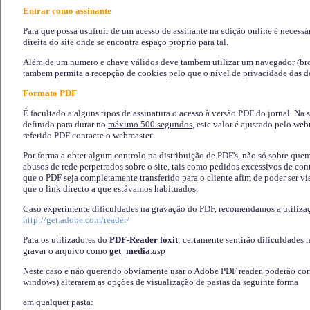
Entrar como assinante
Para que possa usufruir de um acesso de assinante na edição online é necessá
direita do site onde se encontra espaço próprio para tal.
Além de um numero e chave válidos deve tambem utilizar um navegador (brows
tambem permita a recepção de cookies pelo que o nível de privacidade das d
Formato PDF
É facultado a alguns tipos de assinatura o acesso à versão PDF do jornal. Na 
definido para durar no
máximo 500 segundos
, este valor é ajustado pelo we
referido PDF contacte o webmaster.
Por forma a obter algum controlo na distribuição de PDF's, não só sobre que
abusos de rede perpetrados sobre o site, tais como pedidos excessivos de co
que o PDF seja completamente transferido para o cliente afim de poder ser 
que o link directo a que estávamos habituados.
Caso experimente díficuldades na gravação do PDF, recomendamos a utiliza
http://get.adobe.com/reader/
Para os utilizadores do
PDF-Reader foxit
: certamente sentirão dificuldades 
gravar o arquivo como
get_media
.asp
Neste caso e não querendo obviamente usar o Adobe PDF reader, poderão corrig
windows) alterarem as opções de visualização de pastas da seguinte forma
em qualquer pasta
: