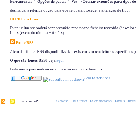
Ferramentas -> Opções de pastas -> Ver -> Ocultar extensões para tipos de
desmarcar a referida opção para que se possa proceder à alteração de tipo.
DI PDF em Linux
Eventualmente poderá ser necessário renomear o ficheiro recebido (download)
linux (exemplo ubuntu + firefox)
Fonte RSS
Além das fontes RSS disponibilizadas, existem tambem leitores especificos 
O que são fontes RSS?
veja
aqui
Pode ainda personalizar esta fonte no seu motor favorito
.pt
Contactos
Ficha técnica
Edição electrónica
Estatuto Editoria
Diário Insular