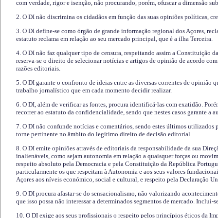
com verdade, rigor e isenção, não procurando, porém, ofuscar a dimensão subj
2. O DI não discrimina os cidadãos em função das suas opiniões políticas, cre
3. O DI define-se como órgão de grande informação regional dos Açores, recl
estatuto reclama em relação ao seu mercado principal, que é a ilha Terceira.
4. O DI não faz qualquer tipo de censura, respeitando assim a Constituição 
reserva-se o direito de selecionar notícias e artigos de opinião de acordo co
razões editoriais.
5. O DI garante o confronto de ideias entre as diversas correntes de opinião 
trabalho jornalístico que em cada momento decidir realizar.
6. O DI, além de verificar as fontes, procura identificá-las com exatidão. Poré
recorrer ao estatuto da confidencialidade, sendo que nestes casos garante a 
7. O DI não confunde notícias e comentários, sendo estes últimos utilizados 
torne pertinente no âmbito do legítimo direito de decisão editorial.
8. O DI emite opiniões através de editoriais da responsabilidade da sua Direç
inalienáveis, como sejam autonomia em relação a quaisquer forças ou movime
respeito absoluto pela Democracia e pela Constituição da República Portugue
particularmente os que respeitam à Autonomia e aos seus valores fundacion
Açores aos níveis económico, social e cultural, e respeito pela Declaração U
9. O DI procura afastar-se do sensacionalismo, não valorizando aconteciment
que isso possa não interessar a determinados segmentos de mercado. Inclui-se
10. O DI exige aos seus profissionais o respeito pelos princípios éticos da I