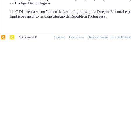
e o Código Deontológico.
11. O DI orienta-se, no âmbito da Lei de Imprensa, pela Direção Editorial e p
limitações inscrito na Constituição da República Portuguesa.
.pt
Contactos
Ficha técnica
Edição electrónica
Estatuto Editoria
Diário Insular